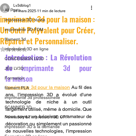
Lv3dblog1
All Posts
31 mars 2025
11 min de lecture
imprimante 3d pour la maison :
impression 3D résine.
Un Outil Polyvalent pour Créer,
imprimante 3D FDM
Réparer et Personnaliser.
filament 3d,
Noté NaN étoiles sur 5.
impression 3D en ligne
Introduction : La Révolution 
CONCESSION LV3D
de 
imprimante 3d pour 
JEU LV3D
la maison
Formation
imprimante 3d pour la maison
 Au fil des 
filament PLA
ans, l'impression 3D a évolué d'une 
imprimante 3d professionelle
technologie de niche à un outil 
SCANNER 3D
largement utilisé, même à domicile. Que 
vous soyez un bricoleur, un amateur de 
Formation à l'impression 3D CPF
décoration ou simplement un passionné 
impression 3D à la demande
de nouvelles technologies, l'impression 