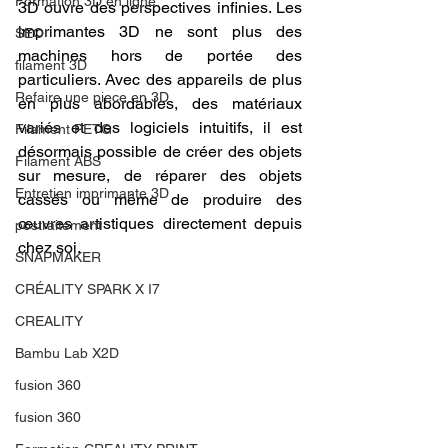
Formation 3D en ligne.
3D ouvre des perspectives infinies. Les 
imprimantes 3D ne sont plus des 
SEO
machines hors de portée des 
filament 3D
particuliers. Avec des appareils de plus 
Refaire une piece en 3D
en plus abordables, des matériaux 
variés et des logiciels intuitifs, il est 
Filament PETG
désormais possible de créer des objets 
Filament ABS
sur mesure, de réparer des objets 
Entretien imprimante 3D
cassés ou même de produire des 
œuvres artistiques directement depuis 
postraitement
chez soi.
SNAPMAKER
CRÉALITY SPARK X I7
CREALITY
Bambu Lab X2D
fusion 360
fusion 360