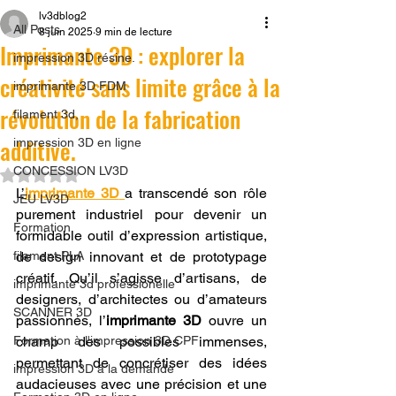
lv3dblog2
All Posts
8 juin 2025
9 min de lecture
Imprimante 3D : explorer la
impression 3D résine.
créativité sans limite grâce à la
imprimante 3D FDM
révolution de la fabrication
filament 3d,
additive.
impression 3D en ligne
CONCESSION LV3D
Noté NaN étoiles sur 5.
L’
imprimante 3D
a transcendé son rôle 
JEU LV3D
purement industriel pour devenir un 
Formation
formidable outil d’expression artistique, 
filament PLA
de design innovant et de prototypage 
créatif. Qu’il s’agisse d’artisans, de 
imprimante 3d professionelle
designers, d’architectes ou d’amateurs 
SCANNER 3D
passionnés, l’
imprimante 3D
 ouvre un 
Formation à l'impression 3D CPF
champ des possibles immenses, 
permettant de concrétiser des idées 
impression 3D à la demande
audacieuses avec une précision et une 