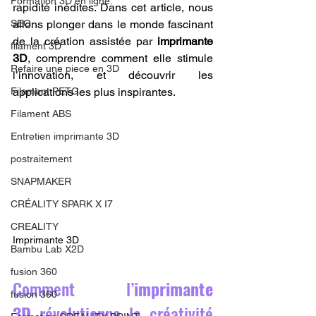
Formation 3D en ligne.
rapidité inédites. Dans cet article, nous 
SEO
allons plonger dans le monde fascinant 
de la création assistée par 
imprimante 
filament 3D
3D
, comprendre comment elle stimule 
Refaire une piece en 3D
l’innovation, et découvrir les 
Filament PETG
applications les plus inspirantes.
Filament ABS
Entretien imprimante 3D
postraitement
SNAPMAKER
CRÉALITY SPARK X I7
CREALITY
Imprimante 3D
Bambu Lab X2D
fusion 360
Comment l’
imprimante 
fusion 360
3D
 révolutionne la créativité 