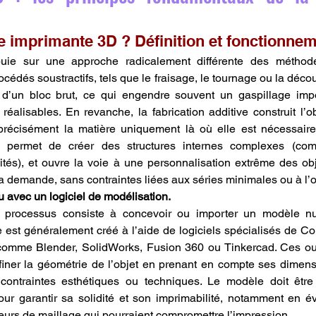
e imprimante 3D ? Définition et fonctionnem
puie sur une approche radicalement différente des méthode
océdés soustractifs, tels que le fraisage, le tournage ou la découp
 d’un bloc brut, ce qui engendre souvent un gaspillage impor
éalisables. En revanche, la fabrication additive construit l’o
récisément la matière uniquement là où elle est nécessaire.
, permet de créer des structures internes complexes (co
tés), et ouvre la voie à une personnalisation extrême des obje
 la demande, sans contraintes liées aux séries minimales ou à l’o
 avec un logiciel de modélisation.
 processus consiste à concevoir ou importer un modèle num
est généralement créé à l’aide de logiciels spécialisés de Co
comme Blender, SolidWorks, Fusion 360 ou Tinkercad. Ces outi
ffiner la géométrie de l’objet en prenant en compte ses dimens
s contraintes esthétiques ou techniques. Le modèle doit êtr
pour garantir sa solidité et son imprimabilité, notamment en évi
eurs de maillage qui pourraient compromettre l’impression.