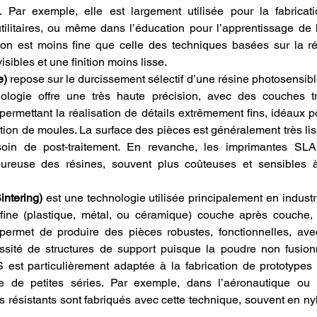
. Par exemple, elle est largement utilisée pour la fabricati
utilitaires, ou même dans l’éducation pour l’apprentissage de 
on est moins fine que celle des techniques basées sur la rés
sibles et une finition moins lisse.
e)
 repose sur le durcissement sélectif d’une résine photosensibl
hnologie offre une très haute précision, avec des couches tr
ermettant la réalisation de détails extrêmement fins, idéaux pour
ation de moules. La surface des pièces est généralement très lis
soin de post-traitement. En revanche, les imprimantes SLA
oureuse des résines, souvent plus coûteuses et sensibles à
intering)
 est une technologie utilisée principalement en industri
fine (plastique, métal, ou céramique) couche après couche, 
permet de produire des pièces robustes, fonctionnelles, ave
sité de structures de support puisque la poudre non fusionn
 est particulièrement adaptée à la fabrication de prototypes 
de petites séries. Par exemple, dans l’aéronautique ou l’
résistants sont fabriqués avec cette technique, souvent en nyl