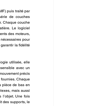
F) puis traité par 
série de couches 
r. Chaque couche 
ère. Le logiciel 
nts des moteurs, 
s nécessaires pour 
antir la fidélité 
ie utilisée, elle 
osensible avec un 
 mouvement précis 
fournies. Chaque 
 pièce de bas en 
exes, mais aussi 
l’objet. Une fois 
t des supports, le 