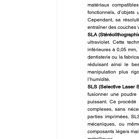
matériaux compatibles
fonctionnels, d’objets 
Cependant, sa résoluti
entraîner des couches vi
SLA (Stéréolithographi
ultraviolet. Cette tec
inférieures à 0,05 mm, p
dentisterie ou la fabric
réduisant ainsi le be
manipulation plus rig
l’humidité.
SLS (Selective Laser S
fusionner une poudre 
puissant. Ce procédé 
complexes, sans néces
parties imprimées. SLS
mécaniques, ou même 
composants légers mais 
métalliques.