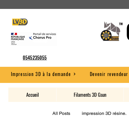
0545235055
Impression 3D à la demande
Devenir revendeur
Accueil
Filaments 3D Gsun
All Posts
impression 3D résine.