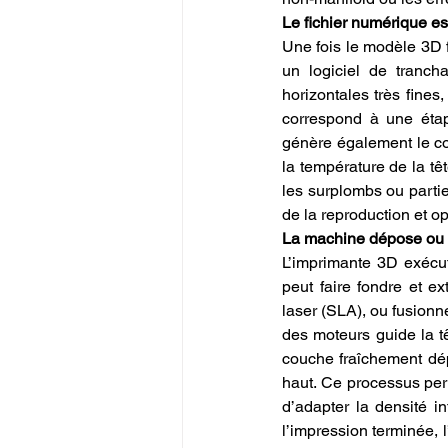
Le fichier numérique e
Une fois le modèle 3D f
un logiciel de tranch
horizontales très fine
correspond à une étape
génère également le c
la température de la tê
les surplombs ou partie
de la reproduction et opt
La machine dépose ou so
L’imprimante 3D exécut
peut faire fondre et ex
laser (SLA), ou fusionn
des moteurs guide la t
couche fraîchement dép
haut. Ce processus pe
d’adapter la densité in
l’impression terminée, l