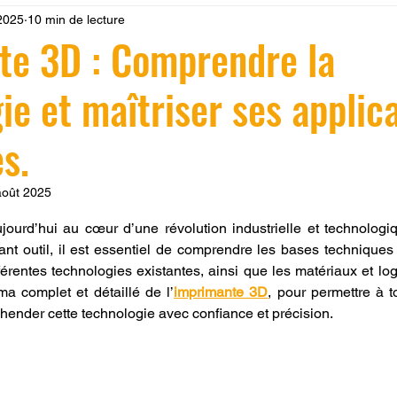
2025
10 min de lecture
 LV3D
Formation
filament PLA
imprimante 3d pro
te 3D : Comprendre la
ie et maîtriser ses applic
à l'impression 3D CPF
impression 3D à la demande
F
s.
ire une piece en 3D
Filament PETG
Filament ABS
août 2025
r 5.
ujourd’hui au cœur d’une révolution industrielle et technologi
ostraitement
SNAPMAKER
CRÉALITY SPARK X I7
ant outil, il est essentiel de comprendre les bases techniques 
érentes technologies existantes, ainsi que les matériaux et logic
ma complet et détaillé de l’
imprimante 3D
, pour permettre à t
0
fusion 360
Formation CREALITY PRINT
hender cette technologie avec confiance et précision.