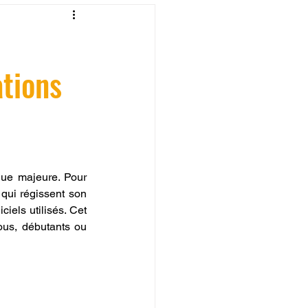
fessionelle
ations
ormation 3D en ligne.
que majeure. Pour 
CREALITY
qui régissent son 
iels utilisés. Cet 
ous, débutants ou 