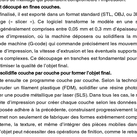
st découpé en fines couches.
inalisé, il est exporté dans un format standard (STL, OBJ, ou 3M
age (« slicer »). Ce logiciel transforme le modèle en une 
s, généralement comprises entre 0,05 mm et 0,3 mm d’épaisseu
 d’impression, où la machine déposera ou solidifiera la mati
ode machine (G-code) qui commande précisément les mouveme
te d’impression, la vitesse d’extrusion et les éventuels support
s complexes. Ce découpage en tranches est fondamental pour gar
imiser la qualité de l’objet final.
lidifie couche par couche pour former l’objet final.
e ensuite ce programme couche par couche. Selon la technolog
truder un filament plastique (FDM), solidifier une résine phot
er une poudre métallique par laser (SLS). Dans tous les cas, le
ête d’impression pour créer chaque couche selon les données 
osée adhère à la précédente, construisant progressivement la
rmet non seulement de fabriquer des formes extrêmement compl
terne, la texture, et même d’intégrer des pièces mobiles dans 
’objet peut nécessiter des opérations de finition, comme le retrai