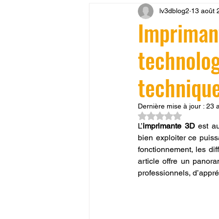
lv3dblog2
13 août 
CONCESSION LV3D
JEU
Impriman
technolog
SCANNER 3D
Formation 
technique
SEO
filament 3D
Refa
Dernière mise à jour :
23 
Noté NaN étoiles su
L’
imprimante 3D
 est a
Entretien imprimante 3D
p
bien exploiter ce puiss
fonctionnement, les diff
article offre un panora
Bambu Lab X2D
fusion 36
professionnels, d’appré