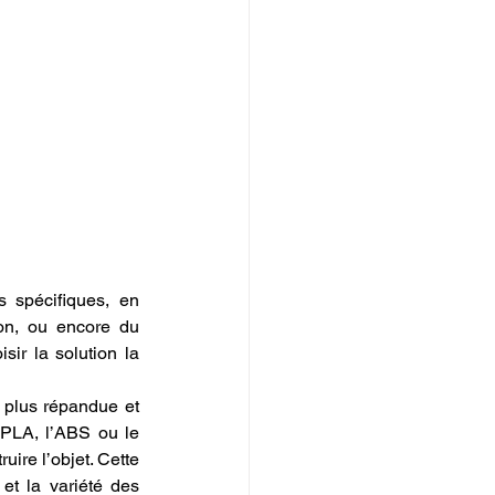
 spécifiques, en 
on, ou encore du 
ir la solution la 
 plus répandue et 
 PLA, l’ABS ou le 
re l’objet. Cette 
et la variété des 