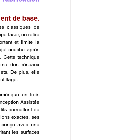
ent de base.
s classiques de 
e laser, on retire 
tant et limite la 
bjet couche après 
 Cette technique 
mme des réseaux 
ts. De plus, elle 
utillage.
érique en trois 
nception Assistée 
ls permettent de 
ions exactes, ses 
e conçu avec une 
tant les surfaces 