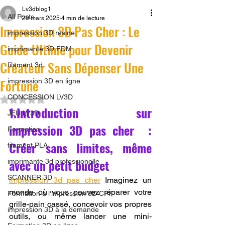
Lv3dblog1
All Posts
20 mars 2025
4 min de lecture
Impression 3D Pas Cher : Le
impression 3D résine.
Guide Ultime pour Devenir
imprimante 3D FDM
Créateur Sans Dépenser Une
filament 3d,
Fortune
impression 3D en ligne
CONCESSION LV3D
Noté NaN étoiles sur 5.
1.Introduction sur 
JEU LV3D
impression 3D pas cher  : 
Formation
Créer sans limites, même 
filament PLA
avec un petit budget
imprimante 3d professionelle
SCANNER 3D
impression 3d pas cher
 Imaginez un 
monde où vous pouvez réparer votre 
Formation à l'impression 3D CPF
grille-pain cassé, concevoir vos propres 
impression 3D à la demande
outils, ou même lancer une mini-