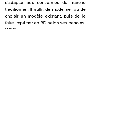
s'adapter aux contraintes du marché 
traditionnel. Il suffit de modéliser ou de 
choisir un modèle existant, puis de le 
faire imprimer en 3D selon ses besoins. 
LV3D propose un service sur mesure 
permettant aux passionnés de camping-
car de remplacer les pièces cassées, 
d'améliorer leur aménagement intérieur 
ou encore de personnaliser leur 
véhicule selon leurs envies.
L'impression 3D offre ainsi une 
flexibilité inédite et une réponse rapide 
aux besoins des voyageurs. Plus 
écologique, économique et pratique, 
elle transforme la manière dont les 
propriétaires entretiennent et adaptent 
leur camping-car, garantissant une 
aventure sans limites et parfaitement 
adaptée à leurs exigences.