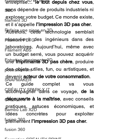
Formation 3D en ligne.
entreprise… 
le tout depuis chez vous
, 
sans dépendre de produits industriels ni 
SEO
exploser votre budget. Ce monde existe, 
filament 3D
et il s’appelle 
l’impression 3D pas cher
.
Refaire une piece en 3D
Autrefois, cette technologie semblait 
réservée à des ingénieurs dans des 
Filament PETG
laboratoires. Aujourd’hui, même avec 
Filament ABS
un budget serré, vous pouvez acquérir 
Entretien imprimante 3D
une 
imprimante 3D pas chère
, produire 
des objets utiles, fun, ou artistiques, et 
postraitement
devenir 
acteur de votre consommation
.
SNAPMAKER
Ce guide complet va vous 
CRÉALITY SPARK X I7
accompagner dans ce voyage, 
de la 
découverte à la maîtrise
, avec conseils 
CREALITY
pratiques, astuces économiques, et 
Bambu Lab X2D
idées concrètes pour exploiter 
fusion 360
pleinement 
l’impression 3D pas cher
.
fusion 360