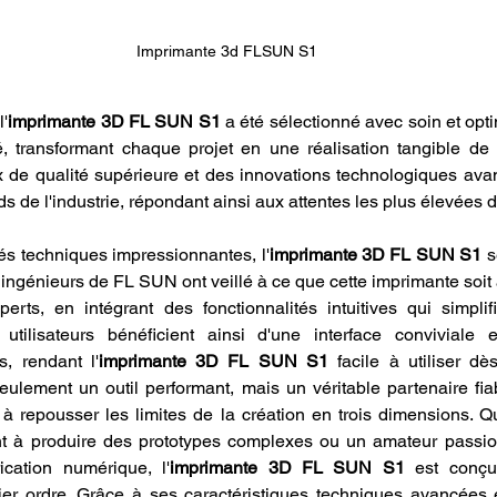
Imprimante 3d FLSUN S1
'
imprimante 3D FL SUN S1
 a été sélectionné avec soin et opti
té, transformant chaque projet en une réalisation tangible de 
x de qualité supérieure et des innovations technologiques av
ds de l'industrie, répondant ainsi aux attentes les plus élevées d
és techniques impressionnantes, l'
imprimante 3D FL SUN S1
 s
Les ingénieurs de FL SUN ont veillé à ce que cette imprimante soit 
rts, en intégrant des fonctionnalités intuitives qui simplif
utilisateurs bénéficient ainsi d'une interface conviviale 
es, rendant l'
imprimante 3D FL SUN S1
 facile à utiliser dè
eulement un outil performant, mais un véritable partenaire fia
 à repousser les limites de la création en trois dimensions. 
nt à produire des prototypes complexes ou un amateur passion
rication numérique, l'
imprimante 3D FL SUN S1
 est conçue
r ordre. Grâce à ses caractéristiques techniques avancées et