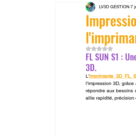
LV3D GESTION
7 
CONCESSION LV3D
JEU
Impressio
l'imprima
SCANNER 3D
Formation 
Noté NaN étoiles su
FL SUN S1 : Une
SEO
filament 3D
Refa
3D.
L'
imprimante 3D FL 
Entretien imprimante 3D
p
l'impression 3D, grâce
répondre aux besoins d
allie rapidité, précision 
Bambu Lab X2D
fusion 36