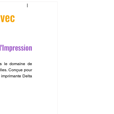
fessionelle
avec
ormation 3D en ligne.
'Impression 
s le domaine de 
CREALITY
lles. Conçue pour 
 imprimante Delta 