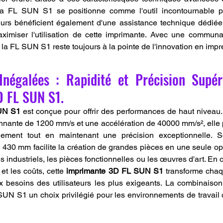
, la FL SUN S1 se positionne comme l'outil incontournable po
eurs bénéficient également d'une assistance technique dédiée
imiser l'utilisation de cette imprimante. Avec une communau
, la FL SUN S1 reste toujours à la pointe de l'innovation en imp
négalées : Rapidité et Précision Supéri
D FL SUN S1.
UN S1
 est conçue pour offrir des performances de haut niveau.
nnante de 1200 mm/s et une accélération de 40000 mm/s², elle p
dement tout en maintenant une précision exceptionnelle. S
430 mm facilite la création de grandes pièces en une seule opér
s industriels, les pièces fonctionnelles ou les œuvres d'art. En op
et les coûts, cette 
imprimante 3D FL SUN S1
 transforme chaqu
x besoins des utilisateurs les plus exigeants. La combinaison 
 SUN S1 un choix privilégié pour les environnements de travail