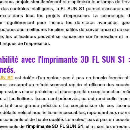
usieurs projets simultanément et d'optimiser leur temps de trava
des contrôles intelligents, la FL SUN S1 permet d'assurer une 
imale dans tous les projets d'impression. La technologie 
 régulièrement pour inclure les dernières avancées, gara
 toujours des meilleures fonctionnalités de surveillance et de con
e, les utilisateurs peuvent se concentrer sur l'innovation et la 
hniques de l'impression.
abilité avec l'Imprimante 3D FL SUN S1 :
ncés.
SUN S1
 est dotée d'un moteur pas à pas en boucle fermée et d
nue, assurant un refroidissement rapide et efficace des couche
pressions d'une précision et d'une qualité exceptionnelles, mê
s et les finitions lisses sont préservés, ce qui rend cette impr
ssitant une grande précision. La combinaison de ces techno
 détails nets et aux finitions impeccables, répondant aux normes
ts constants et de haute qualité. Le moteur pas à pas en boucle
uvements de l'
imprimante 3D FL SUN S1
, éliminant les erreurs