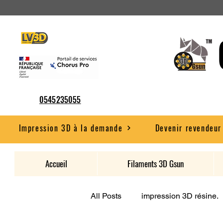
0545235055
Impression 3D à la demande
Devenir revendeur
Accueil
Filaments 3D Gsun
All Posts
impression 3D résine.