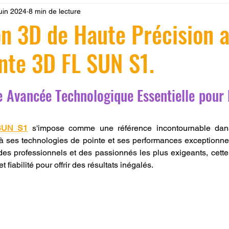
juin 2024
8 min de lecture
 LV3D
Formation
filament PLA
imprimante 3d pro
n 3D de Haute Précision 
nte 3D FL SUN S1.
à l'impression 3D CPF
impression 3D à la demande
F
r 5.
 Avancée Technologique Essentielle pour l
ire une piece en 3D
Filament PETG
Filament ABS
SUN S1
 s'impose comme une référence incontournable dan
ostraitement
SNAPMAKER
CRÉALITY SPARK X I7
 à ses technologies de pointe et ses performances exceptionne
es professionnels et des passionnés les plus exigeants, cette
et fiabilité pour offrir des résultats inégalés. 
0
fusion 360
Formation CREALITY PRINT