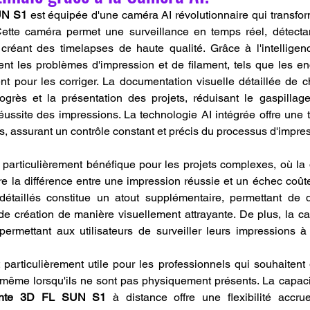
UN S1
 est équipée d'une caméra AI révolutionnaire qui transform
ette caméra permet une surveillance en temps réel, détectan
 créant des timelapses de haute qualité. Grâce à l'intelligence 
ent les problèmes d'impression et de filament, tels que les en
nt pour les corriger. La documentation visuelle détaillée de 
progrès et la présentation des projets, réduisant le gaspillag
ussite des impressions. La technologie AI intégrée offre une tra
rs, assurant un contrôle constant et précis du processus d'impre
t particulièrement bénéfique pour les projets complexes, où la 
e la différence entre une impression réussie et un échec coûte
détaillés constitue un atout supplémentaire, permettant de 
de création de manière visuellement attrayante. De plus, la ca
permettant aux utilisateurs de surveiller leurs impressions à
t particulièrement utile pour les professionnels qui souhaitent 
 même lorsqu'ils ne sont pas physiquement présents. La capacité
ante 3D FL SUN S1
 à distance offre une flexibilité accru