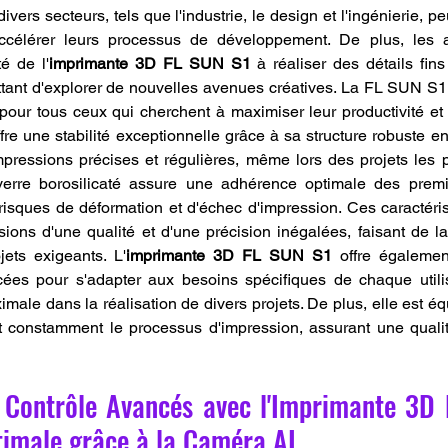
vers secteurs, tels que l'industrie, le design et l'ingénierie, p
célérer leurs processus de développement. De plus, les a
é de l'
imprimante 3D FL SUN S1
 à réaliser des détails fins
tant d'explorer de nouvelles avenues créatives. La FL SUN S1 
our tous ceux qui cherchent à maximiser leur productivité et le
re une stabilité exceptionnelle grâce à sa structure robuste en
impressions précises et régulières, même lors des projets les p
verre borosilicaté assure une adhérence optimale des prem
 risques de déformation et d'échec d'impression. Ces caractéris
sions d'une qualité et d'une précision inégalées, faisant de
jets exigeants. L'
imprimante 3D FL SUN S1
 offre égalemen
ées pour s'adapter aux besoins spécifiques de chaque utilisa
ximale dans la réalisation de divers projets. De plus, elle est é
t constamment le processus d'impression, assurant une qualit
t Contrôle Avancés avec l'Imprimante 3D 
timale grâce à la Caméra AI.