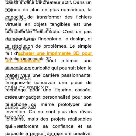
Formation 3D en ligne.
passif à celui de créateur actif. Dans un 
monde de plus en plus numérique, la 
SEO
capacité de transformer des fichiers 
filament 3D
virtuels en objets tangibles est une 
Refaire une piece en 3D
compétence inestimable. C'est un pas 
de géant vers l'ingénierie, le design, et 
Filament PETG
la résolution de problèmes. Le simple 
Filament ABS
fait d'
acheter une imprimante 3D pour 
Entretien imprimante 3D
un adolescent
 peut allumer une 
étincelle de curiosité qui pourrait bien le 
postraitement
mener vers une carrière passionnante. 
SNAPMAKER
Imaginez-le concevoir une pièce de 
CRÉALITY SPARK X I7
rechange pour une figurine cassée, 
créer un gadget personnalisé pour son 
CREALITY
téléphone ou même prototyper une 
Bambu Lab X2D
invention. Ce ne sont plus des rêves 
fusion 360
lointains, mais des projets réalisables 
qui renforcent sa confiance et sa 
fusion 360
capacité à penser de manière créative. 