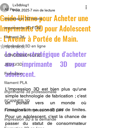
Lv3dblog1
All Posts
9 oct. 2025
7 min de lecture
Guide Ultime pour Acheter une
impression 3D résine.
Imprimante 3D pour Adolescent
imprimante 3D FDM
: L'Avenir à Portée de Main.
filament 3d,
Noté NaN étoiles sur 5.
impression 3D en ligne
Le choix stratégique d'acheter 
CONCESSION LV3D
une imprimante 3D pour 
JEU LV3D
adolescent.
Formation
filament PLA
L'impression 3D est bien plus qu'une 
imprimante 3d professionelle
simple technologie de fabrication ; c'est 
SCANNER 3D
un portail vers un monde où 
l'imagination ne connaît pas de limites. 
Formation à l'impression 3D CPF
Pour un adolescent, c'est la chance de 
impression 3D à la demande
passer du statut de consommateur 