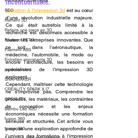
Incontournable.
Formation 3D en ligne.
formation à l'impression 3d
 est au cœur 
SEO
d’une révolution industrielle majeure. 
filament 3D
Ce qui était autrefois limité à la 
Refaire une piece en 3D
recherche est désormais accessible à 
toutes les entreprises innovantes. Que 
Filament PETG
ce soit dans l’aéronautique, la 
Filament ABS
médecine, l'automobile, la mode ou 
Entretien imprimante 3D
encore l’architecture, les besoins en 
spécialistes de l'impression 3D 
postraitement
explosent.
SNAPMAKER
Cependant, maîtriser cette technologie 
CRÉALITY SPARK X I7
ne s'improvise pas. Comprendre les 
procédés, les matériaux, les contraintes 
CREALITY
de conception et les enjeux 
Bambu Lab X2D
économiques nécessite une formation 
fusion 360
sérieuse et structurée. Cet article vous 
propose une exploration approfondie de 
fusion 360
l’univers des formations à l'impression 