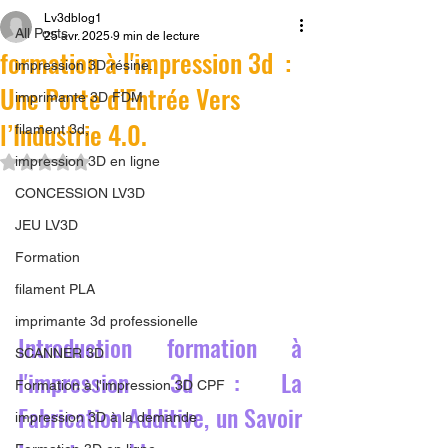
Lv3dblog1
All Posts
25 avr. 2025
9 min de lecture
formation à l'impression 3d :
impression 3D résine.
Une Porte d’Entrée Vers
imprimante 3D FDM
l’Industrie 4.0.
filament 3d,
Noté NaN étoiles sur 5.
impression 3D en ligne
CONCESSION LV3D
JEU LV3D
Formation
filament PLA
imprimante 3d professionelle
Introduction formation à 
SCANNER 3D
l'impression 3d : La 
Formation à l'impression 3D CPF
Fabrication Additive, un Savoir 
impression 3D à la demande