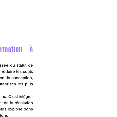
rmation à 
sée du statut de 
 réduire les coûts 
es de conception, 
eprises les plus 
e. C'est intégrer 
et de la résolution 
stes explose dans 
ture.