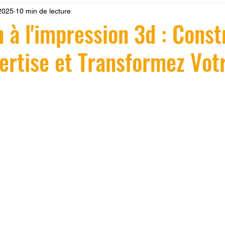
2025
10 min de lecture
 LV3D
Formation
filament PLA
imprimante 3d pro
 à l'impression 3d : Const
ertise et Transformez Vot
à l'impression 3D CPF
impression 3D à la demande
F
ire une piece en 3D
Filament PETG
Filament ABS
r 5.
ostraitement
SNAPMAKER
CRÉALITY SPARK X I7
0
fusion 360
Formation CREALITY PRINT