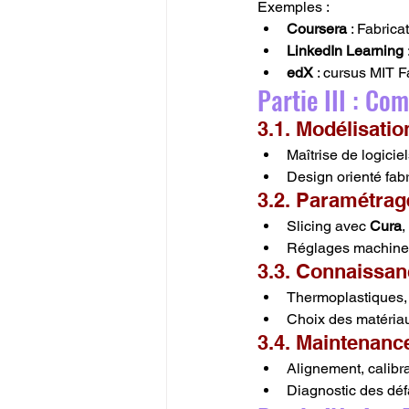
Exemples :
Coursera
 : Fabrica
LinkedIn Learning
edX
 : cursus MIT 
Partie III : C
3.1. Modélisatio
Maîtrise de logic
Design orienté fabr
3.2. Paramétrag
Slicing avec 
Cura
, 
Réglages machine :
3.3. Connaissan
Thermoplastiques,
Choix des matériau
3.4. Maintenanc
Alignement, calibr
Diagnostic des défa