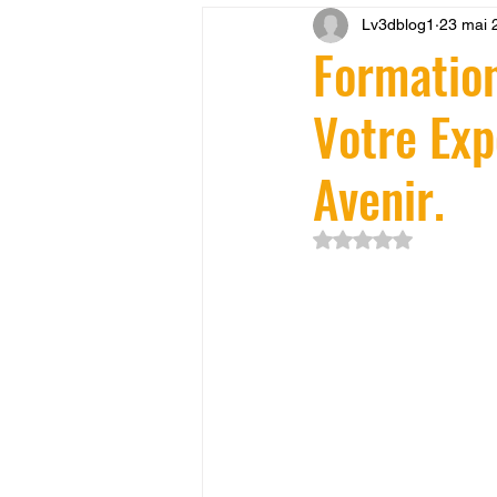
Lv3dblog1
23 mai 
CONCESSION LV3D
JEU
Formation
Votre Exp
SCANNER 3D
Formation 
Avenir.
SEO
filament 3D
Refa
Noté NaN étoiles su
Entretien imprimante 3D
p
Bambu Lab X2D
fusion 36