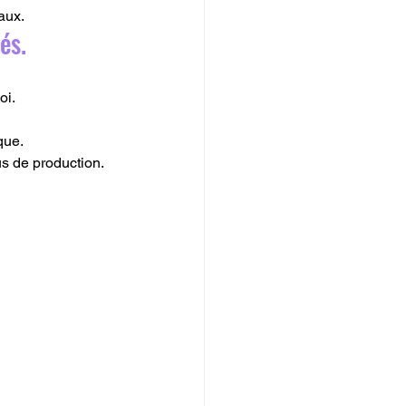
aux.
és.
oi.
que.
us de production.