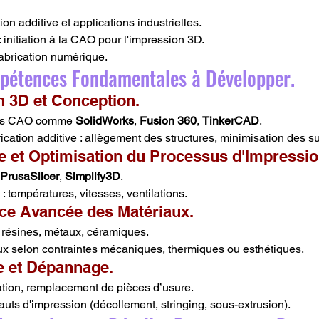
tion additive et applications industrielles.
 : initiation à la CAO pour l'impression 3D.
Fabrication numérique.
ompétences Fondamentales à Développer.
n 3D et Conception.
iels CAO comme 
SolidWorks
, 
Fusion 360
, 
TinkerCAD
.
ication additive : allègement des structures, minimisation des s
e et Optimisation du Processus d'Impressio
PrusaSlicer
, 
Simplify3D
.
 températures, vitesses, ventilations.
ce Avancée des Matériaux.
 résines, métaux, céramiques.
x selon contraintes mécaniques, thermiques ou esthétiques.
e et Dépannage.
ation, remplacement de pièces d’usure.
uts d'impression (décollement, stringing, sous-extrusion).