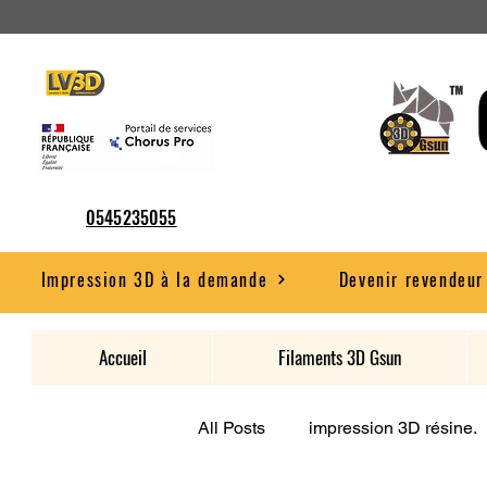
0545235055
Impression 3D à la demande
Devenir revendeur
Accueil
Filaments 3D Gsun
All Posts
impression 3D résine.