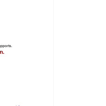
upports.
n.