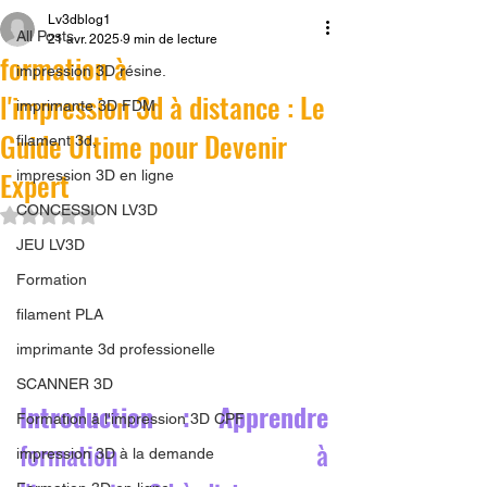
Lv3dblog1
All Posts
21 avr. 2025
9 min de lecture
formation à
impression 3D résine.
l'impression 3d à distance : Le
imprimante 3D FDM
Guide Ultime pour Devenir
filament 3d,
Expert
impression 3D en ligne
CONCESSION LV3D
Noté NaN étoiles sur 5.
JEU LV3D
Formation
filament PLA
imprimante 3d professionelle
SCANNER 3D
Introduction : Apprendre 
Formation à l'impression 3D CPF
formation à 
impression 3D à la demande