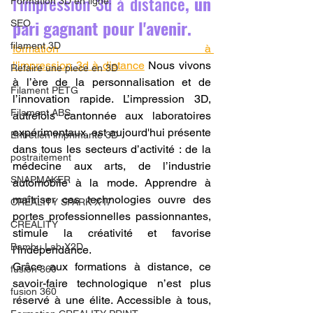
l'impression 3d à distance
, un 
Formation 3D en ligne.
pari gagnant pour l'avenir.
SEO
filament 3D
formation à 
l'impression 3d à distance
 Nous vivons 
Refaire une piece en 3D
à l’ère de la personnalisation et de 
Filament PETG
l’innovation rapide. L’impression 3D, 
Filament ABS
autrefois cantonnée aux laboratoires 
expérimentaux, est aujourd'hui présente 
Entretien imprimante 3D
dans tous les secteurs d’activité : de la 
postraitement
médecine aux arts, de l’industrie 
SNAPMAKER
automobile à la mode. Apprendre à 
maîtriser ces technologies ouvre des 
CRÉALITY SPARK X I7
portes professionnelles passionnantes, 
CREALITY
stimule la créativité et favorise 
Bambu Lab X2D
l'indépendance.
Grâce aux formations à distance, ce 
fusion 360
savoir-faire technologique n’est plus 
fusion 360
réservé à une élite. Accessible à tous, 