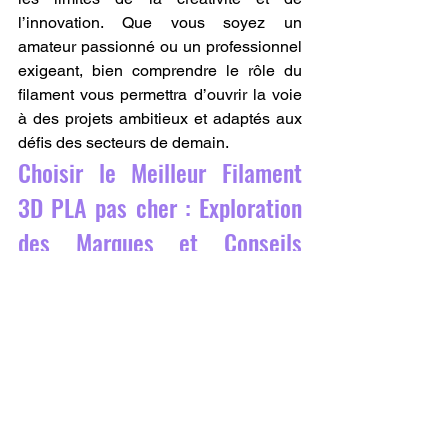
l’innovation. Que vous soyez un 
amateur passionné ou un professionnel 
exigeant, bien comprendre le rôle du 
filament vous permettra d’ouvrir la voie 
à des projets ambitieux et adaptés aux 
défis des secteurs de demain.
Choisir le Meilleur Filament 
3D PLA pas cher : Exploration 
des Marques et Conseils 
Pratiques.
En impression 3D, le choix du filament 
joue un rôle central dans la réussite de 
chaque projet. Le PLA, connu pour sa 
facilité d'utilisation et sa compatibilité 
avec la majorité des imprimantes 3D, 
reste le matériau privilégié par les 