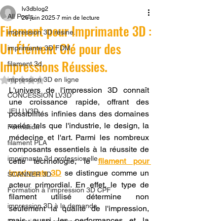
lv3dblog2
All Posts
26 juin 2025
7 min de lecture
Filament pour Imprimante 3D :
impression 3D résine.
Un Élément Clé pour des
imprimante 3D FDM
Impressions Réussies.
filament 3d,
Noté NaN étoiles sur 5.
impression 3D en ligne
L'univers de l'impression 3D connaît 
CONCESSION LV3D
une croissance rapide, offrant des 
JEU LV3D
possibilités infinies dans des domaines 
variés tels que l'industrie, le design, la 
Formation
médecine et l'art. Parmi les nombreux 
filament PLA
composants essentiels à la réussite de 
imprimante 3d professionelle
cette technologie, le 
filament pour 
imprimante 3D
 se distingue comme un 
SCANNER 3D
acteur primordial. En effet, le type de 
Formation à l'impression 3D CPF
filament utilisé détermine non 
impression 3D à la demande
seulement la qualité de l'impression, 
mais aussi les performances et la 