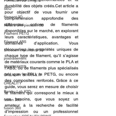
Formation 3D en ligne.
durabilité des objets créés.Cet article a 
SEO
pour objectif de vous fournir une 
filament 3D
compréhension approfondie des 
différentes options de filaments 
Refaire une piece en 3D
disponibles sur le marché, en explorant 
Filament PETG
leurs caractéristiques, avantages et 
Filament ABS
domaines d’application. Vous 
découvrirez les propriétés uniques de 
Entretien imprimante 3D
chaque type de filament, qu’il s’agisse 
postraitement
de matériaux courants comme le PLA et 
SNAPMAKER
l’ABS, ou de filaments plus spécialisés 
tels que le TPU, le PETG, ou encore 
CRÉALITY SPARK X I7
des composites renforcés. Grâce à ce 
CREALITY
guide, vous serez en mesure de choisir 
Bambu Lab X2D
le filament qui correspond le mieux à 
vos besoins, que vous soyez un 
fusion 360
amateur à la recherche de facilité 
fusion 360
d’impression ou un professionnel 