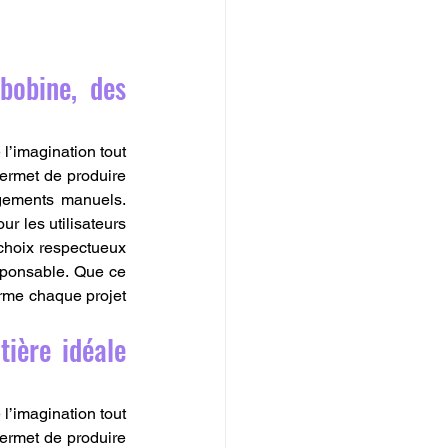
obine, des 
l’imagination tout 
permet de produire 
gements manuels. 
r les utilisateurs 
choix respectueux 
sponsable. Que ce 
orme chaque projet 
ère idéale 
l’imagination tout 
permet de produire 