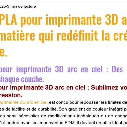
2025
9 min de lecture
 LV3D
Formation
filament PLA
imprimante 3d pro
 PLA pour imprimante 3D a
matière qui redéfinit la cr
à l'impression 3D CPF
impression 3D à la demande
F
e.
ire une piece en 3D
Filament PETG
Filament ABS
r 5.
pour imprimante 3D arc en ciel : Des i
ostraitement
SNAPMAKER
CRÉALITY SPARK X I7
chaque couche.
ur imprimante 3D arc en ciel : Sublimez vos
ression.
0
fusion 360
Formation CREALITY PRINT
mprimante 3D arc en ciel
 est conçu pour repousser les limites de 
s de facilité et de durabilité. Son gradient de couleur intégré 
es sans nécessiter de modifications techniques ou de chan
 étendue avec les imprimantes FDM, il devient un allié idéal pou