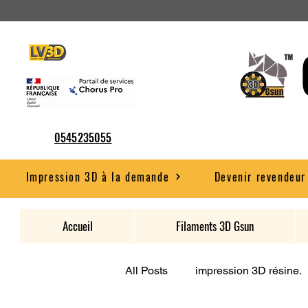
0545235055
Impression 3D à la demande
Devenir revendeur
Accueil
Filaments 3D Gsun
All Posts
impression 3D résine.