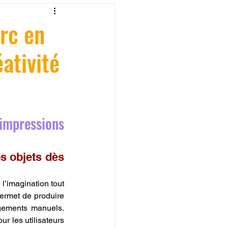
fessionelle
rc en
éativité
ormation 3D en ligne.
mpressions 
CREALITY
 objets dès 
l’imagination tout 
permet de produire 
gements manuels. 
r les utilisateurs 