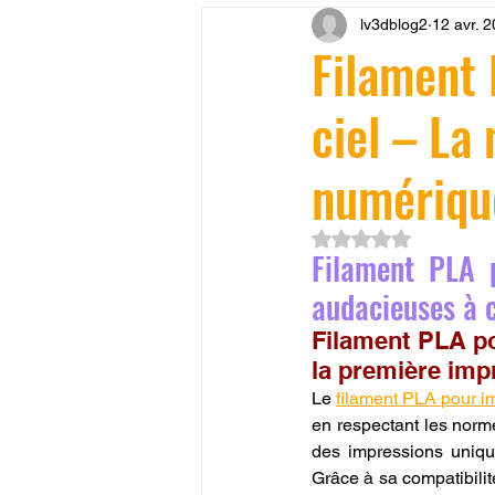
lv3dblog2
12 avr. 
CONCESSION LV3D
JEU
Filament
ciel – La 
SCANNER 3D
Formation 
numériqu
SEO
filament 3D
Refa
Noté NaN étoiles su
Filament PLA 
Entretien imprimante 3D
p
audacieuses à 
Filament PLA po
la première imp
Bambu Lab X2D
fusion 36
Le 
filament PLA pour i
en respectant les norme
des impressions uniqu
Grâce à sa compatibilité