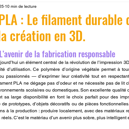
025
10 min de lecture
 LV3D
Formation
filament PLA
imprimante 3d pro
PLA : Le filament durable 
la création en 3D.
à l'impression 3D CPF
impression 3D à la demande
F
r 5.
L’avenir de la fabrication responsable
ire une piece en 3D
Filament PETG
Filament ABS
ujourd’hui un élément central de la révolution de l’impression 3D, a
ité d’utilisation. Ce polymère d’origine végétale permet à to
ou passionnés — d’exprimer leur créativité tout en respectant
ostraitement
SNAPMAKER
CRÉALITY SPARK X I7
ilament PLA ne dégage pas d’odeur et ne nécessite pas de lit cha
ironnements scolaires ou domestiques. Son excellente qualité de
 sa large disponibilité en font le choix parfait pour des imp
0
fusion 360
Formation CREALITY PRINT
e de prototypes, d’objets décoratifs ou de pièces fonctionnelles
s à la production : produire localement, avec des matériaux r
éels. C’est le matériau d’un avenir plus sobre, plus intelligent 