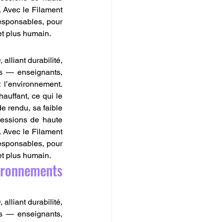
. Avec le Filament 
esponsables, pour 
et plus humain.
lliant durabilité, 
us — enseignants, 
 l’environnement. 
uffant, ce qui le 
 rendu, sa faible 
ressions de haute 
. Avec le Filament 
esponsables, pour 
et plus humain.
onnements 
lliant durabilité, 
us — enseignants, 