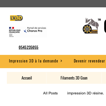
0545235055
Impression 3D à la demande
Devenir revendeur
Accueil
Filaments 3D Gsun
All Posts
impression 3D résine.