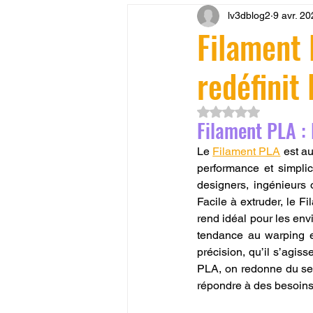
lv3dblog2
9 avr. 2
CONCESSION LV3D
JEU
Filament 
redéfinit 
SCANNER 3D
Formation 
Noté NaN étoiles su
Filament PLA : 
SEO
filament 3D
Refa
Le 
Filament PLA
 est a
performance et simplic
designers, ingénieurs 
Entretien imprimante 3D
p
Facile à extruder, le F
rend idéal pour les env
tendance au warping et
Bambu Lab X2D
fusion 36
précision, qu’il s’agiss
PLA, on redonne du sen
répondre à des besoins r