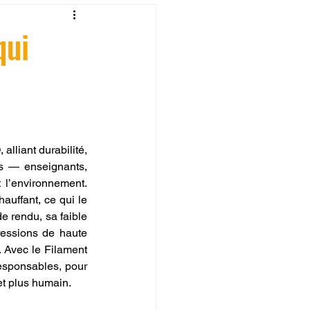
fessionelle
qui
ormation 3D en ligne.
lliant durabilité, 
us — enseignants, 
 l’environnement. 
CREALITY
uffant, ce qui le 
 rendu, sa faible 
ressions de haute 
. Avec le Filament 
esponsables, pour 
et plus humain.