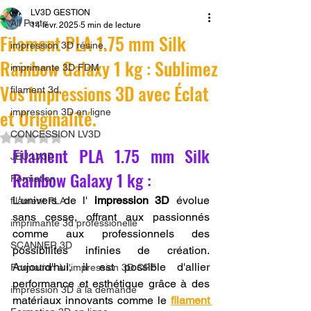
LV3D GESTION
All Posts
14 févr. 2025
5 min de lecture
Filament PLA 1.75 mm Silk
impression 3D résine.
Rainbow Galaxy 1 kg : Sublimez
imprimante 3D FDM
Vos Impressions 3D avec Éclat
filament 3d,
et Originalité.
impression 3D en ligne
CONCESSION LV3D
Noté NaN étoiles sur 5.
Filament PLA 1.75 mm Silk 
JEU LV3D
Rainbow Galaxy 1 kg : 
Formation
L'univers de l' 
impression 3D
 évolue 
filament PLA
sans cesse, offrant aux passionnés 
imprimante 3d professionelle
comme aux professionnels des 
SCANNER 3D
possibilités infinies de création. 
Aujourd'hui, il est possible d'allier 
Formation à l'impression 3D CPF
performance et esthétique grâce à des 
impression 3D à la demande
matériaux innovants comme le 
filament 