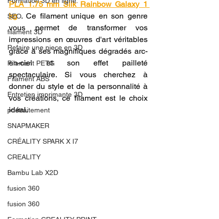
Formation 3D en ligne.
PLA 1.75 mm Silk Rainbow Galaxy 1 
kg
 . Ce filament unique en son genre 
SEO
vous permet de transformer vos 
filament 3D
impressions en œuvres d'art véritables 
Refaire une piece en 3D
grâce à ses magnifiques dégradés arc-
en-ciel et son effet pailleté 
Filament PETG
spectaculaire. Si vous cherchez à 
Filament ABS
donner du style et de la personnalité à 
Entretien imprimante 3D
vos créations, ce filament est le choix 
idéal. 
postraitement
SNAPMAKER
CRÉALITY SPARK X I7
CREALITY
Bambu Lab X2D
fusion 360
fusion 360