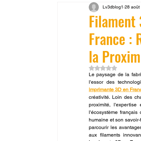
Lv3dblog1
28 août
CONCESSION LV3D
JEU
Filament
France : 
SCANNER 3D
Formation 
la Proximi
SEO
filament 3D
Refa
Noté NaN étoiles su
Le paysage de la fabri
l'essor des technolo
Entretien imprimante 3D
p
imprimante 3D en Fran
créativité. Loin des c
proximité, l'expertis
Bambu Lab X2D
fusion 36
l'écosystème français 
humaine et son savoir-f
parcourir les avantages
aux filaments innova