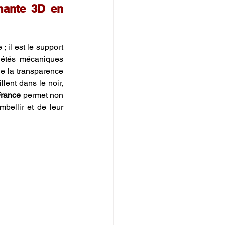
mante 3D en 
 il est le support 
riétés mécaniques 
e la transparence 
lent dans le noir, 
France
 permet non 
ellir et de leur 