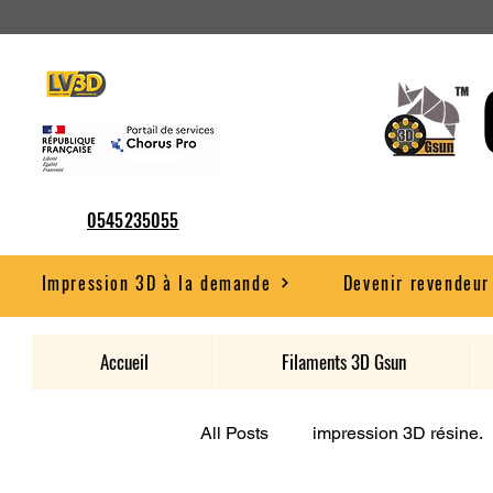
0545235055
Impression 3D à la demande
Devenir revendeur
Accueil
Filaments 3D Gsun
All Posts
impression 3D résine.