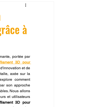
fessionelle
n
grâce à
ormation 3D en ligne.
nante, portée par 
filament 3D pour 
CREALITY
'innovation et de 
alle, axée sur la 
 explore comment 
par son approche 
ables. Nous allons 
s et utilisateurs 
filament 3D pour 