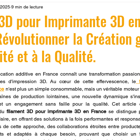
 2025
9 min de lecture
 LV3D
Formation
filament PLA
imprimante 3d pro
 3D pour Imprimante 3D e
Révolutionner la Création 
à l'impression 3D CPF
impression 3D à la demande
F
té et à la Qualité.
ire une piece en 3D
Filament PETG
Filament ABS
r 5.
cation additive en France connaît une transformation passion
gies d'impression 3D. Au cœur de cette effervescence, le
ostraitement
SNAPMAKER
CRÉALITY SPARK X I7
ce
 n'est plus un simple consommable, mais un véritable moteur d
haînes de production lointaines, une nouvelle dynamique s'inst
e et un engagement sans faille pour la qualité. Cet article
0
fusion 360
Formation CREALITY PRINT
du 
filament 3D pour imprimante 3D en France
 se distingue 
aire, en offrant des solutions à la fois performantes et respons
 de cette approche, des collaborations étroites entre producteur
nts et adaptés à chaque besoin, prouvant que choisir un 