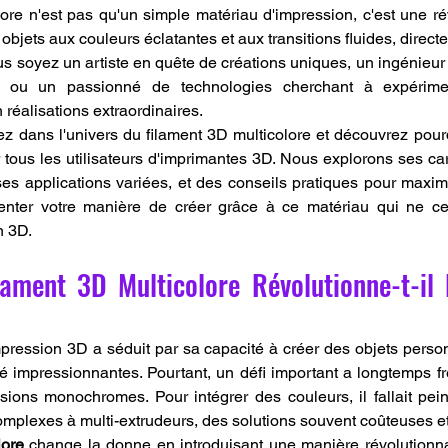
re n'est pas qu'un simple matériau d'impression, c'est une révol
 objets aux couleurs éclatantes et aux transitions fluides, direct
 soyez un artiste en quête de créations uniques, un ingénieur tr
s ou un passionné de technologies cherchant à expériment
 réalisations extraordinaires.
ez dans l'univers du filament 3D multicolore et découvrez pourq
tous les utilisateurs d'imprimantes 3D. Nous explorons ses cara
s applications variées, et des conseils pratiques pour maximis
enter votre manière de créer grâce à ce matériau qui ne ce
n 3D.
ament 3D Multicolore Révolutionne-t-il l
mpression 3D a séduit par sa capacité à créer des objets perso
té impressionnantes. Pourtant, un défi important a longtemps fre
sions monochromes. Pour intégrer des couleurs, il fallait pein
omplexes à multi-extrudeurs, des solutions souvent coûteuses et
lore
 change la donne en introduisant une manière révolutionna