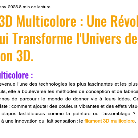
janv. 2025
8 min de lecture
 LV3D
Formation
filament PLA
imprimante 3d pro
3D Multicolore : Une Révo
ui Transforme l'Univers de
à l'impression 3D CPF
impression 3D à la demande
F
ion 3D.
ire une piece en 3D
Filament PETG
Filament ABS
r 5.
ticolore : 
ostraitement
SNAPMAKER
CRÉALITY SPARK X I7
evenue l'une des technologies les plus fascinantes et les plus 
ts, elle a bouleversé les méthodes de conception et de fabricat
nnes de parcourir le monde de donner vie à leurs idées. Ce
ste : comment ajouter des couleurs vibrantes et des effets visue
0
fusion 360
Formation CREALITY PRINT
 étapes fastidieuses comme la peinture ou l'assemblage ?
 une innovation qui fait sensation : le 
filament 3D multicolore
.