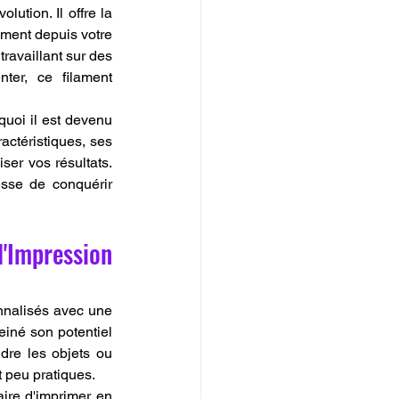
ution. Il offre la 
ement depuis votre 
availlant sur des 
er, ce filament 
uoi il est devenu 
ctéristiques, ses 
er vos résultats. 
sse de conquérir 
'Impression 
nnalisés avec une 
iné son potentiel 
dre les objets ou 
 peu pratiques.
ire d'imprimer en 