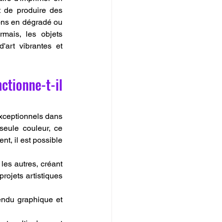
 de produire des 
ions en dégradé ou 
mais, les objets 
art vibrantes et 
tionne-t-il 
exceptionnels dans 
eule couleur, ce 
t, il est possible 
es autres, créant 
rojets artistiques 
endu graphique et 