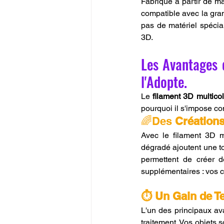
Fabriqué à partir de m
compatible avec la gran
pas de matériel spécia
3D.
Les Avantages 
l'Adopte.
Le 
filament 3D multico
pourquoi il s'impose co
🌈Des 
Créations
Avec le filament 3D m
dégradé ajoutent une to
permettent de créer d
supplémentaires : vos c
⏱️ Un Gain de T
L'un des principaux ava
traitement. Vos objets s