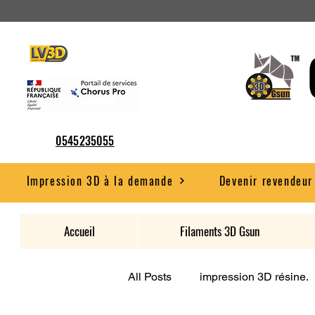
0545235055
Impression 3D à la demande
Devenir revendeur
Accueil
Filaments 3D Gsun
All Posts
impression 3D résine.