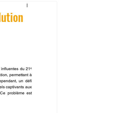
fessionelle
lution
ormation 3D en ligne.
CREALITY
influentes du 21ᵉ 
ion, permettant à 
pendant, un défi 
ls captivants aux 
 Ce problème est 