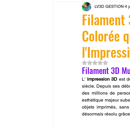
LV3D GESTION
4 
CONCESSION LV3D
JEU
Filament 
Colorée q
SCANNER 3D
Formation 
l'Impress
SEO
filament 3D
Refa
Noté NaN étoiles su
Filament 3D Mul
Entretien imprimante 3D
p
L' 
impression 3D
 est d
siècle. Depuis ses débu
des millions de perso
esthétique majeur subsi
Bambu Lab X2D
fusion 36
objets imprimés, sans
désormais résolu grâce à