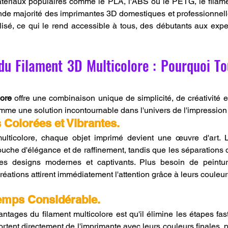
atériaux populaires comme le PLA, l'ABS ou le PETG, le filamen
de majorité des imprimantes 3D domestiques et professionnelles
lisé, ce qui le rend accessible à tous, des débutants aux expe
du Filament 3D Multicolore : Pourquoi To
lore
 offre une combinaison unique de simplicité, de créativité et d
mme une solution incontournable dans l'univers de l'impression
 Colorées et Vibrantes.
ulticolore, chaque objet imprimé devient une œuvre d'art. Le
uche d'élégance et de raffinement, tandis que les séparations d
es designs modernes et captivants. Plus besoin de peinture
réations attirent immédiatement l'attention grâce à leurs couleur
emps Considérable.
ntages du filament multicolore est qu'il élimine les étapes fas
ortent directement de l'imprimante avec leurs couleurs finales, prê