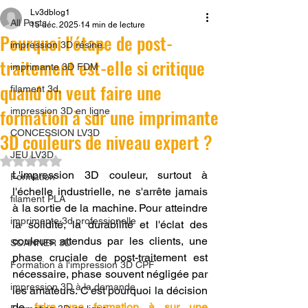
Lv3dblog1
All Posts
15 déc. 2025
14 min de lecture
Pourquoi l'étape de post-
impression 3D résine.
traitement est-elle si critique
imprimante 3D FDM
quand on veut faire une
filament 3d,
formation à sur une imprimante
impression 3D en ligne
CONCESSION LV3D
3D couleurs de niveau expert ?
JEU LV3D
Noté NaN étoiles sur 5.
L'impression 3D couleur, surtout à 
Formation
l'échelle industrielle, ne s'arrête jamais 
filament PLA
à la sortie de la machine. Pour atteindre 
imprimante 3d professionelle
la solidité, la durabilité et l'éclat des 
couleurs attendus par les clients, une 
SCANNER 3D
phase cruciale de post-traitement est 
Formation à l'impression 3D CPF
nécessaire, phase souvent négligée par 
impression 3D à la demande
les amateurs. C'est pourquoi la décision 
de 
faire une formation à sur une 