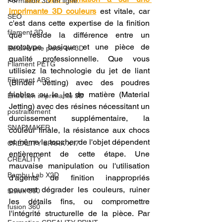
Formation 3D en ligne.
imprimante 3D couleurs
 est vitale, car 
SEO
c'est dans cette expertise de la finition 
filament 3D
que réside la différence entre un 
prototype basique et une pièce de 
Refaire une piece en 3D
qualité professionnelle. Que vous 
Filament PETG
utilisiez la technologie du jet de liant 
Filament ABS
(Binder Jetting) avec des poudres 
friables ou le jet de matière (Material 
Entretien imprimante 3D
Jetting) avec des résines nécessitant un 
postraitement
durcissement supplémentaire, la 
SNAPMAKER
couleur finale, la résistance aux chocs 
et même le toucher de l'objet dépendent 
CRÉALITY SPARK X I7
entièrement de cette étape. Une 
CREALITY
mauvaise manipulation ou l'utilisation 
Bambu Lab X2D
d'agents de finition inappropriés 
peuvent dégrader les couleurs, ruiner 
fusion 360
les détails fins, ou compromettre 
fusion 360
l'intégrité structurelle de la pièce. Par 