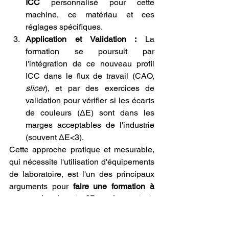
ICC
 personnalisé pour cette 
machine, ce matériau et ces 
réglages spécifiques.
Application et Validation :
 La 
formation se poursuit par 
l'intégration de ce nouveau profil 
ICC dans le flux de travail (CAO, 
slicer
), et par des exercices de 
validation pour vérifier si les écarts 
de couleurs (ΔE) sont dans les 
marges acceptables de l'industrie 
(souvent ΔE<3).
Cette approche pratique et mesurable, 
qui nécessite l'utilisation d'équipements 
de laboratoire, est l'un des principaux 
arguments pour 
faire une formation à 
sur une imprimante 3D couleurs
 plutôt 
que de tenter l'auto-apprentissage, car 
l'accès à ces outils et à l'expertise pour 