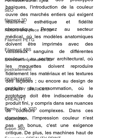
Formation 3D en ligne.
basiques, l'introduction de la couleur 
SEO
ouvre des marchés entiers qui exigent 
filament 3D
réalisme, esthétique et fidélité 
chromatique. Pensez au secteur 
Refaire une piece en 3D
médical, où les modèles anatomiques 
Filament PETG
doivent être imprimés avec des 
Filament ABS
vaisseaux sanguins de différentes 
couleurs ; au secteur architectural, où 
Entretien imprimante 3D
les maquettes doivent reproduire 
postraitement
fidèlement les matériaux et les textures 
SNAPMAKER
des façades ; ou encore au design de 
produits de consommation, où le 
CRÉALITY SPARK X I7
prototype doit être indiscernable du 
CREALITY
produit fini, y compris dans ses nuances 
Bambu Lab X2D
de couleurs complexes. Dans ces 
domaines, l'impression couleur n'est 
fusion 360
pas un bonus, c'est une exigence 
fusion 360
critique. De plus, les machines haut de 