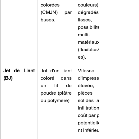
colorées 
couleurs), 
(CMJN) par 
dégradés très 
buses.
lisses, 
possibilité de 
multi-
matériaux 
(flexibles/rigid
es).
Jet de Liant 
Jet d'un liant 
Vitesse 
(BJ)
coloré dans 
d'impression 
un lit de 
élevée, 
poudre (plâtre 
pièces plus 
ou polymère)
solides après 
infiltration, 
coût par pièce 
potentielleme
nt inférieur.