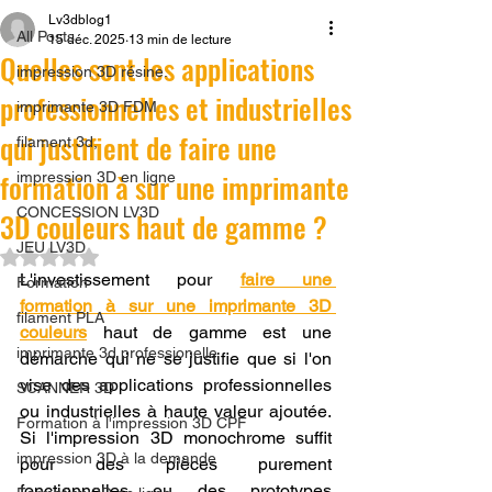
Lv3dblog1
All Posts
15 déc. 2025
13 min de lecture
Quelles sont les applications
impression 3D résine.
professionnelles et industrielles
imprimante 3D FDM
qui justifient de faire une
filament 3d,
formation à sur une imprimante
impression 3D en ligne
CONCESSION LV3D
3D couleurs haut de gamme ?
JEU LV3D
Noté NaN étoiles sur 5.
L'investissement pour 
faire une 
Formation
formation à sur une imprimante 3D 
filament PLA
couleurs
 haut de gamme est une 
imprimante 3d professionelle
démarche qui ne se justifie que si l'on 
vise des applications professionnelles 
SCANNER 3D
ou industrielles à haute valeur ajoutée. 
Formation à l'impression 3D CPF
Si l'impression 3D monochrome suffit 
impression 3D à la demande
pour des pièces purement 
fonctionnelles ou des prototypes 