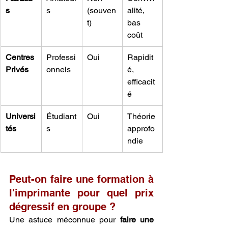
s
s
(souven
alité, 
t)
bas 
coût
Centres 
Professi
Oui
Rapidit
Privés
onnels
é, 
efficacit
é
Universi
Étudiant
Oui
Théorie 
tés
s
approfo
ndie
Peut-on faire une formation à 
l'imprimante pour quel prix 
dégressif en groupe ?
Une astuce méconnue pour 
faire une 