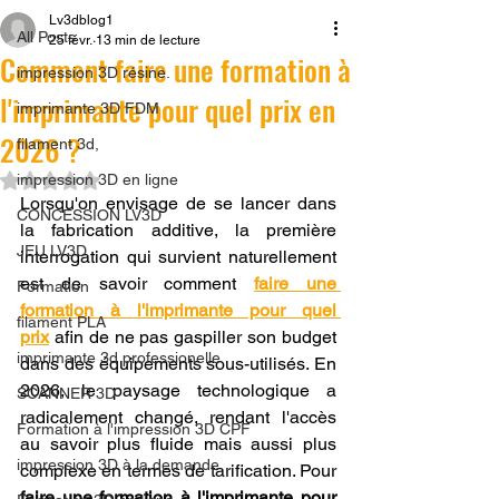
Lv3dblog1
All Posts
25 févr.
13 min de lecture
Comment faire une formation à
impression 3D résine.
l'imprimante pour quel prix en
imprimante 3D FDM
2026 ?
filament 3d,
Noté NaN étoiles sur 5.
impression 3D en ligne
Lorsqu'on envisage de se lancer dans 
CONCESSION LV3D
la fabrication additive, la première 
JEU LV3D
interrogation qui survient naturellement 
est de savoir comment 
faire une 
Formation
formation à l'imprimante pour quel 
filament PLA
prix
 afin de ne pas gaspiller son budget 
imprimante 3d professionelle
dans des équipements sous-utilisés. En 
2026, le paysage technologique a 
SCANNER 3D
radicalement changé, rendant l'accès 
Formation à l'impression 3D CPF
au savoir plus fluide mais aussi plus 
impression 3D à la demande
complexe en termes de tarification. Pour 
faire une formation à l'imprimante pour 