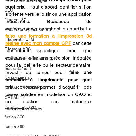
Formation 3D en ligne.
quel prix
, il faut d'abord identifier si l'on 
SEO
s'oriente vers le loisir ou une application 
filament 3D
industrielle. Beaucoup de 
professionnels cherchent aujourd'hui à 
Refaire une piece en 3D
faire une formation à l'impression 3d 
Filament PETG
résine avec mon compte CPF
 car cette 
Filament ABS
technologie spécifique, bien que 
coûteuse, offre une précision inégalée 
Entretien imprimante 3D
pour la joaillerie ou le secteur dentaire. 
postraitement
Investir du temps pour 
faire une 
SNAPMAKER
formation à l'imprimante pour quel 
prix
 cohérent permet d'acquérir des 
CRÉALITY SPARK X I7
bases solides en modélisation CAO et 
CREALITY
en gestion des matériaux 
Bambu Lab X2D
thermoplastiques.
fusion 360
fusion 360