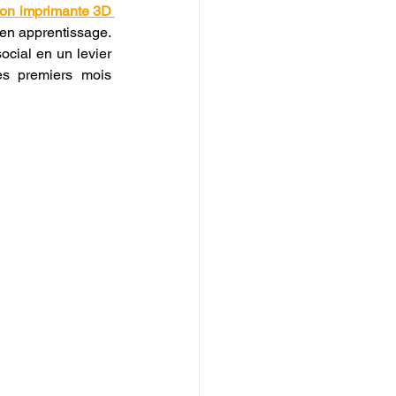
on imprimante 3D 
, car c'est en pratiquant quotidiennement que l'on amortit le temps passé en apprentissage. 
ocial en un levier 
s premiers mois 