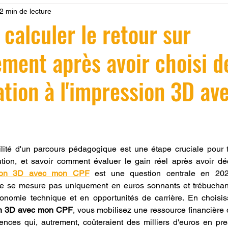
2 min de lecture
 LV3D
Formation
filament PLA
imprimante 3d pro
alculer le retour sur
ement après avoir choisi d
à l'impression 3D CPF
impression 3D à la demande
F
tion à l'impression 3D av
ire une piece en 3D
Filament PETG
Filament ABS
ostraitement
SNAPMAKER
CRÉALITY SPARK X I7
r 5.
ilité d'un parcours pédagogique est une étape cruciale pour t
tion, et savoir comment évaluer le gain réel après avoir dé
ssion 3D avec mon CPF
 est une question centrale en 2026
0
fusion 360
Formation CREALITY PRINT
ne se mesure pas uniquement en euros sonnants et trébuchant
onomie technique et en opportunités de carrière. En choisis
ion 3D avec mon CPF
, vous mobilisez une ressource financière 
ces qui, autrement, coûteraient des milliers d'euros en pres