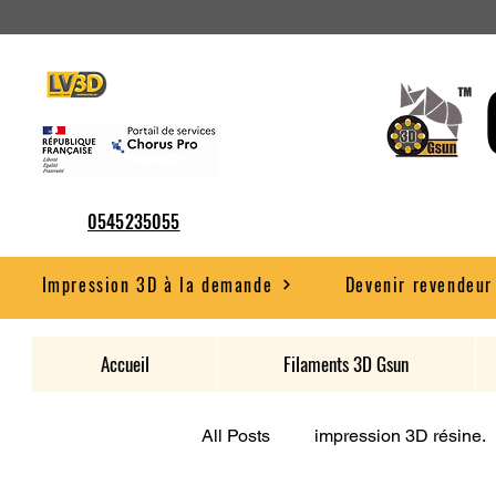
0545235055
Impression 3D à la demande
Devenir revendeur
Accueil
Filaments 3D Gsun
All Posts
impression 3D résine.