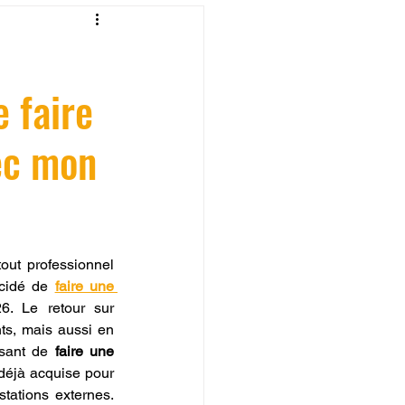
fessionelle
e faire
ormation 3D en ligne.
ec mon
CREALITY
out professionnel 
cidé de 
faire une 
. Le retour sur 
s, mais aussi en 
sant de 
faire une 
déjà acquise pour 
tations externes. 