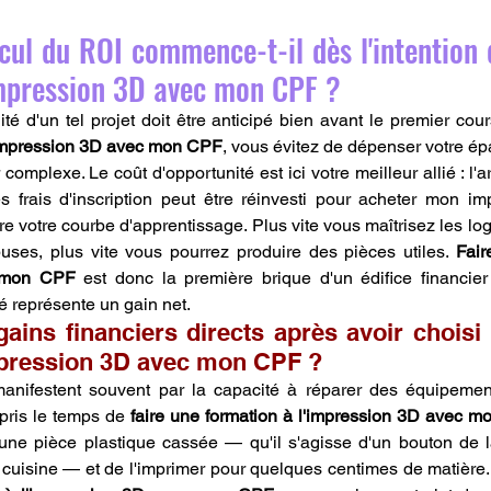
cul du ROI commence-t-il dès l'intention d
impression 3D avec mon CPF ?
l'impression 3D avec mon CPF
, vous évitez de dépenser votre ép
complexe. Le coût d'opportunité est ici votre meilleur allié : l'
 frais d'inscription peut être réinvesti pour acheter mon im
re votre courbe d'apprentissage. Plus vite vous maîtrisez les lo
ses, plus vite vous pourrez produire des pièces utiles. 
Fair
c mon CPF
 est donc la première brique d'un édifice financier
é représente un gain net.
ains financiers directs après avoir choisi 
mpression 3D avec mon CPF ?
manifestent souvent par la capacité à réparer des équipement
pris le temps de 
faire une formation à l'impression 3D avec 
ne pièce plastique cassée — qu'il s'agisse d'un bouton de la
cuisine — et de l'imprimer pour quelques centimes de matière. 