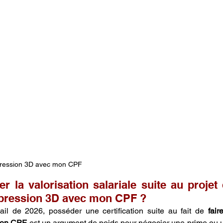
mpression 3D avec mon CPF
 la valorisation salariale suite au projet 
mpression 3D avec mon CPF ?
il de 2026, posséder une certification suite au fait de 
fair
mon CPF
 est un argument de poids pour négocier une prime ou 