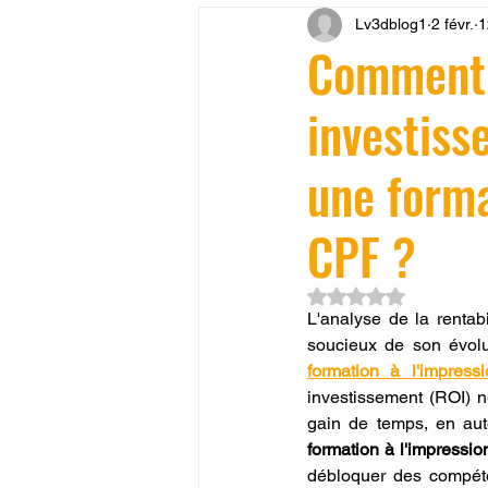
Lv3dblog1
2 févr.
1
CONCESSION LV3D
JEU
Comment c
investiss
SCANNER 3D
Formation 
une forma
SEO
filament 3D
Refa
CPF ?
Entretien imprimante 3D
p
Noté NaN étoiles su
L'analyse de la rentab
soucieux de son évolu
formation à l'impre
Bambu Lab X2D
fusion 36
investissement (ROI) 
gain de temps, en aut
formation à l'impress
débloquer des compéten