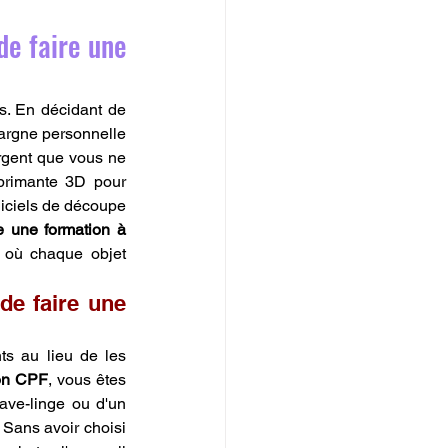
e faire une 
Le calcul de la rentabilité d'un tel projet doit être anticipé bien avant le premier cours. En décidant de 
argne personnelle 
argent que vous ne 
primante 3D pour 
giciels de découpe 
e une formation à 
 où chaque objet 
de faire une 
s au lieu de les 
mon CPF
, vous êtes 
ve-linge ou d'un 
Sans avoir choisi 