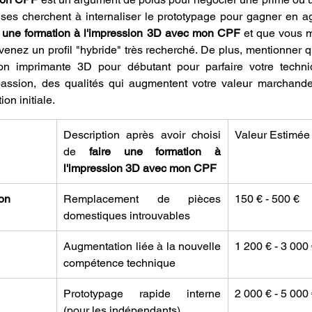
rises cherchent à internaliser le prototypage pour gagner en agi
e une formation à l'impression 3D avec mon CPF
 et que vous m
enez un profil "hybride" très recherché. De plus, mentionner q
r mon imprimante 3D pour débutant pour parfaire votre techni
assion, des qualités qui augmentent votre valeur marchande
on initiale.
Description après avoir choisi 
Valeur Estimée
de 
faire une formation à 
l'impression 3D avec mon CPF
on
Remplacement de pièces 
150 € - 500 €
domestiques introuvables
Augmentation liée à la nouvelle 
1 200 € - 3 000
compétence technique
Prototypage rapide interne 
2 000 € - 5 000
(pour les indépendants)