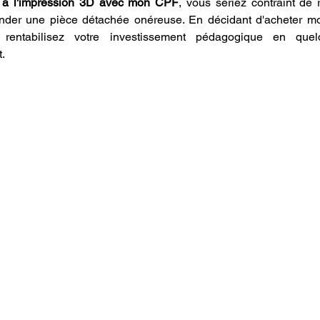
n à l'impression 3D avec mon CPF
, vous seriez contraint de r
der une pièce détachée onéreuse. En décidant d'acheter mo
rentabilisez votre investissement pédagogique en quelq
.