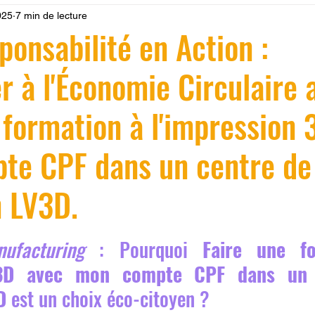
025
7 min de lecture
 LV3D
Formation
filament PLA
imprimante 3d pro
ponsabilité en Action :
r à l'Économie Circulaire 
à l'impression 3D CPF
impression 3D à la demande
F
 formation à l'impression 
ire une piece en 3D
Filament PETG
Filament ABS
te CPF dans un centre de
ostraitement
SNAPMAKER
CRÉALITY SPARK X I7
n LV3D.
r 5.
ufacturing
 : Pourquoi 
Faire une fo
0
fusion 360
Formation CREALITY PRINT
 3D avec mon compte CPF dans un 
D
 est un choix éco-citoyen ?