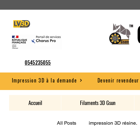
0545235055
Impression 3D à la demande
Devenir revendeur
Accueil
Filaments 3D Gsun
All Posts
impression 3D résine.