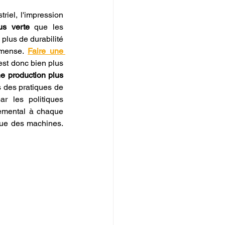
iel, l'impression 
us verte
 que les 
plus de durabilité 
mmense. 
Faire une 
est donc bien plus 
 production plus 
 finance votre transition vers des pratiques de 
 les politiques 
emental à chaque 
que des machines. 