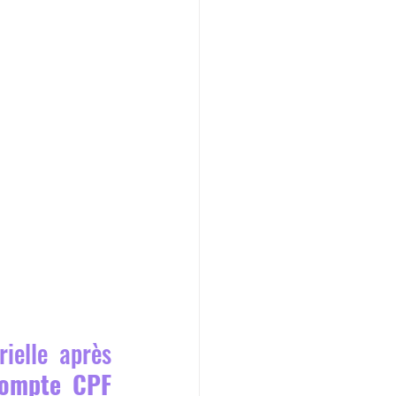
La Réduction des Déchets : Maîtriser l'Efficacité Matérielle après 
ompte CPF 