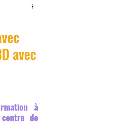
fessionelle
avec
ormation 3D en ligne.
3D avec
CREALITY
rmation à 
centre de 