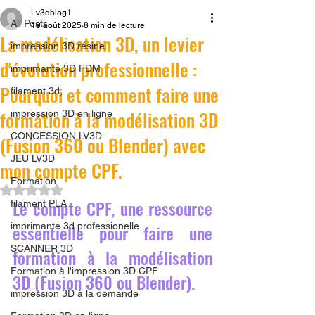
Lv3dblog1
All Posts
19 août 2025
8 min de lecture
La modélisation 3D, un levier
impression 3D résine.
d'évolution professionnelle :
imprimante 3D FDM
Pourquoi et comment faire une
filament 3d,
formation à la modélisation 3D
impression 3D en ligne
CONCESSION LV3D
(Fusion 360 ou Blender) avec
JEU LV3D
mon compte CPF.
Formation
Noté NaN étoiles sur 5.
Le compte CPF, une ressource 
filament PLA
imprimante 3d professionelle
essentielle pour faire une 
SCANNER 3D
formation à la modélisation 
Formation à l'impression 3D CPF
3D (Fusion 360 ou Blender).
impression 3D à la demande