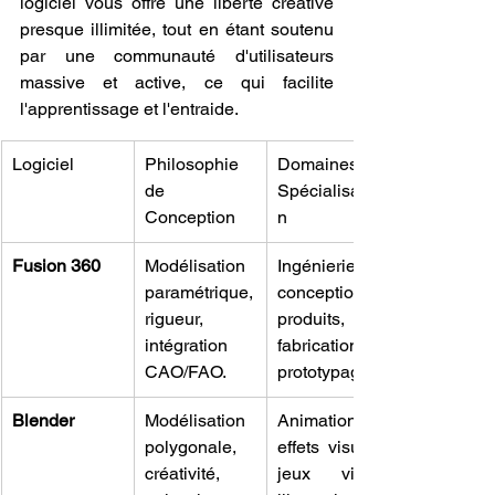
logiciel vous offre une liberté créative 
presque illimitée, tout en étant soutenu 
par une communauté d'utilisateurs 
massive et active, ce qui facilite 
l'apprentissage et l'entraide.
Logiciel
Philosophie 
Domaines de 
de 
Spécialisatio
Conception
n
Fusion 360
Modélisation 
Ingénierie, 
paramétrique, 
conception de 
rigueur, 
produits, 
intégration 
fabrication, 
CAO/FAO.
prototypage.
Blender
Modélisation 
Animation 3D, 
polygonale, 
effets visuels, 
créativité, 
jeux vidéo, 