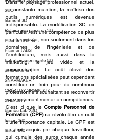
Formation 3D en ligne.
Dans le paysage professionnel actuel, 
en constante mutation, la maîtrise des 
SEO
outils numériques est devenue 
filament 3D
indispensable. La modélisation 3D, en 
Refaire une piece en 3D
particulier, est une compétence de plus 
en plus prisée, non seulement dans les 
Filament PETG
domaines de l'ingénierie et de 
Filament ABS
l'architecture, mais aussi dans le 
Entretien imprimante 3D
marketing, le jeu vidéo et la 
communication. Le coût élevé des 
postraitement
formations spécialisées peut cependant 
SNAPMAKER
constituer un frein pour de nombreux 
CRÉALITY SPARK X I7
professionnels souhaitant se reconvertir 
ou simplement monter en compétences. 
CREALITY
C'est ici que le 
Compte Personnel de 
Bambu Lab X2D
Formation (CPF)
 se révèle être un outil 
fusion 360
d'une importance capitale. Le CPF est 
un droit acquis par chaque travailleur, 
fusion 360
qui cumule des euros chaque année 