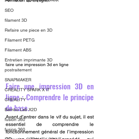
Formation 3D en ligne.
SEO
filament 3D
Refaire une piece en 3D
Filament PETG
Filament ABS
Entretien imprimante 3D
faire une impression 3d en ligne
postraitement
SNAPMAKER
Faire une impression 3D en 
CRÉALITY SPARK X I7
ligne : Comprendre le principe 
CREALITY
de base.
Bambu Lab X2D
Avant d’entrer dans le vif du sujet, il est 
fusion 360
essentiel de comprendre le 
fusion 360
fonctionnement général de l’impression 