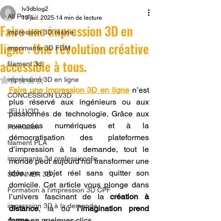
lv3dblog2
All Posts
13 juil. 2025
14 min de lecture
Faire une impression 3D en
impression 3D résine.
ligne : Une révolution créative
imprimante 3D FDM
accessible à tous.
filament 3d,
Noté NaN étoiles sur 5.
impression 3D en ligne
Faire une impression 3D en ligne
 n’est 
CONCESSION LV3D
plus réservé aux ingénieurs ou aux 
JEU LV3D
passionnés de technologie. Grâce aux 
avancées numériques et à la 
Formation
démocratisation des plateformes 
filament PLA
d’impression à la demande, tout le 
imprimante 3d professionelle
monde peut aujourd’hui transformer une 
idée en objet réel sans quitter son 
SCANNER 3D
domicile. Cet article vous plonge dans 
Formation à l'impression 3D CPF
l’univers fascinant de la 
création à 
impression 3D à la demande
distance
, là où 
l’imagination prend 
forme
 en quelques clics.