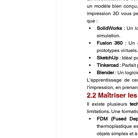
un modèle bien conçu, 
impression 3D vous per
que :
SolidWorks
 : Un l
simulation.
Fusion 360
 : Un 
prototypes virtuels.
SketchUp
 : Idéal 
Tinkercad
 : Parfai
Blender
 : Un logic
L'apprentissage de ce
l'impression, en prenan
2.2 Maîtriser le
Il existe plusieurs 
tec
limitations. Une formati
FDM (Fused Depo
thermoplastique es
objets simples et à