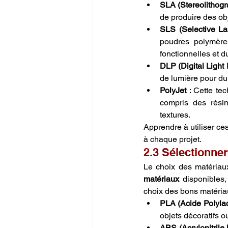
SLA (Stereolithogr
de produire des obj
SLS (Selective Las
poudres polymères
fonctionnelles et d
DLP (Digital Light
de lumière pour dur
PolyJet
 : Cette te
compris des résin
textures.
Apprendre à utiliser ce
à chaque projet.
2.3 Sélectionner
Le choix des matériaux
matériaux
 disponibles
choix des bons matériau
PLA (Acide Polylac
objets décoratifs o
ABS (Acrylonitrile