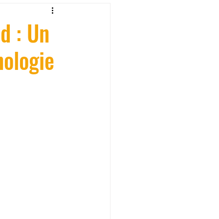
fessionelle
d : Un
nologie
ormation 3D en ligne.
CREALITY