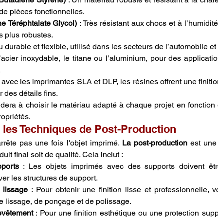
de pièces fonctionnelles.
e Téréphtalate Glycol)
 : Très résistant aux chocs et à l’humidité, 
s plus robustes.
u durable et flexible, utilisé dans les secteurs de l’automobile et
acier inoxydable, le titane ou l’aluminium, pour des application
.
s avec les imprimantes SLA et DLP, les résines offrent une finitio
 des détails fins.
dera à choisir le matériau adapté à chaque projet en fonction de
ropriétés.
les Techniques de Post-Production
rête pas une fois l'objet imprimé. 
La post-production
 est une 
uit final soit de qualité. Cela inclut :
pports
 : Les objets imprimés avec des supports doivent êt
er les structures de support.
 lissage
 : Pour obtenir une finition lisse et professionnelle, 
 de lissage, de ponçage et de polissage.
revêtement
 : Pour une finition esthétique ou une protection supp