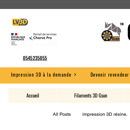
0545235055
Impression 3D à la demande
Devenir revendeur
Accueil
Filaments 3D Gsun
All Posts
impression 3D résine.