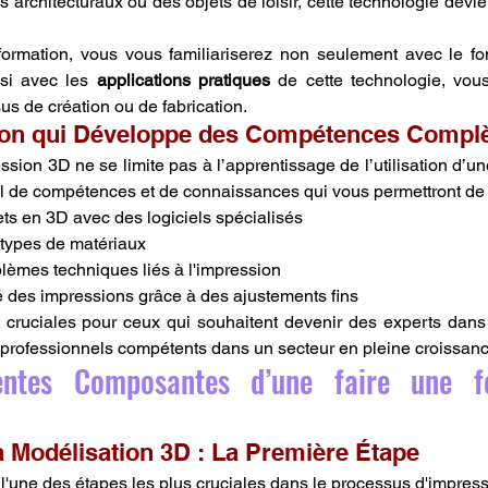
architecturaux ou des objets de loisir, cette technologie devien
formation, vous vous familiariserez non seulement avec le fo
si avec les 
applications pratiques
 de cette technologie, vous
us de création ou de fabrication.
ion qui Développe des Compétences Compl
sion 3D ne se limite pas à l’apprentissage de l’utilisation d’un
il de compétences et de connaissances qui vous permettront de 
ts en 3D avec des logiciels spécialisés
s types de matériaux
èmes techniques liés à l'impression
té des impressions grâce à des ajustements fins
cruciales pour ceux qui souhaitent devenir des experts dans 
e professionnels compétents dans un secteur en pleine croissanc
rentes Composantes d’une faire une f
a Modélisation 3D : La Première Étape
 l'une des étapes les plus cruciales dans le processus d'impressi