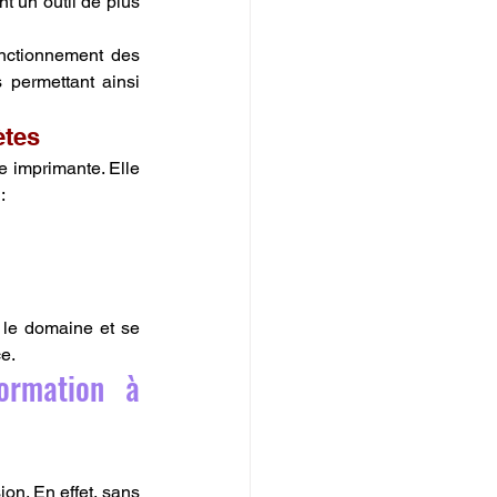
t un outil de plus 
nctionnement des 
 permettant ainsi 
ètes
e imprimante. Elle 
:
le domaine et se 
e.
ormation à 
on. En effet, sans 