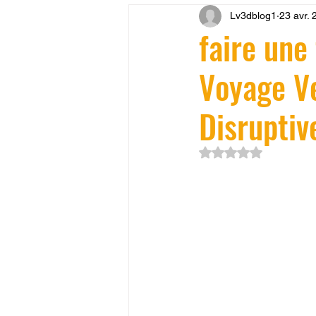
Lv3dblog1
23 avr. 
CONCESSION LV3D
JEU
faire une
Voyage Ve
SCANNER 3D
Formation 
Disruptiv
SEO
filament 3D
Refa
Noté NaN étoiles su
Entretien imprimante 3D
p
Bambu Lab X2D
fusion 36