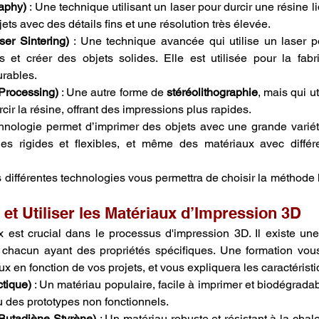
aphy)
 : Une technique utilisant un laser pour durcir une résine li
ets avec des détails fins et une résolution très élevée.
er Sintering)
 : Une technique avancée qui utilise un laser p
 et créer des objets solides. Elle est utilisée pour la fabri
urables.
 Processing)
 : Une autre forme de 
stéréolithographie
, mais qui ut
cir la résine, offrant des impressions plus rapides.
chnologie permet d’imprimer des objets avec une grande variét
es rigides et flexibles, et même des matériaux avec différe
s différentes technologies vous permettra de choisir la méthode 
 et Utiliser les Matériaux d’Impression 3D
 est crucial dans le processus d'impression 3D. Il existe une
, chacun ayant des propriétés spécifiques. Une formation vous
x en fonction de vos projets, et vous expliquera les caractérist
tique)
 : Un matériau populaire, facile à imprimer et biodégradab
u des prototypes non fonctionnels.
 Butadiène Styrène)
 : Un matériau robuste et résistant à la chaleu