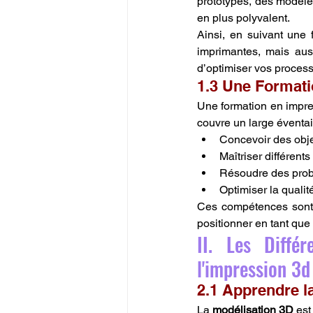
prototypes, des modèles 
en plus polyvalent.
Ainsi, en suivant une 
imprimantes, mais aus
d’optimiser vos process
1.3 Une Format
Une formation en impres
couvre un large éventa
Concevoir des obje
Maîtriser différent
Résoudre des probl
Optimiser la quali
Ces compétences sont 
positionner en tant qu
II. Les Diffé
l'impression 3d
2.1 Apprendre l
La 
modélisation 3D
 est