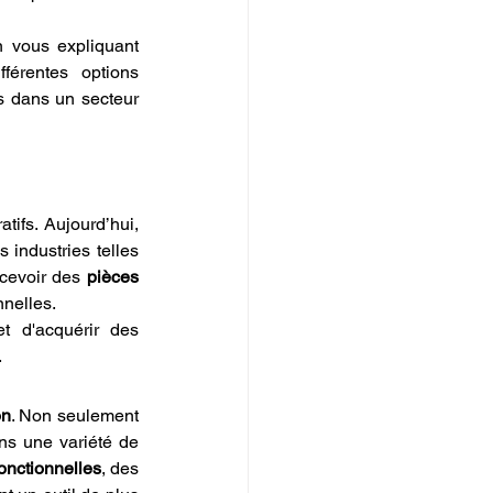
n vous expliquant 
férentes options 
 dans un secteur 
ifs. Aujourd’hui, 
s industries telles 
ncevoir des 
pièces 
nnelles.
t d'acquérir des 
.
on
. Non seulement 
s une variété de 
onctionnelles
, des 