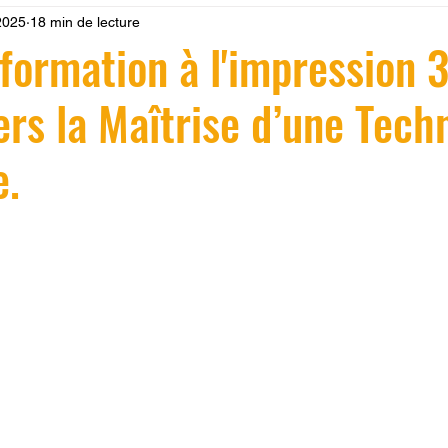
2025
18 min de lecture
 LV3D
Formation
filament PLA
imprimante 3d pro
 formation à l'impression 3
rs la Maîtrise d’une Tech
à l'impression 3D CPF
impression 3D à la demande
F
e.
ire une piece en 3D
Filament PETG
Filament ABS
r 5.
ostraitement
SNAPMAKER
CRÉALITY SPARK X I7
0
fusion 360
Formation CREALITY PRINT