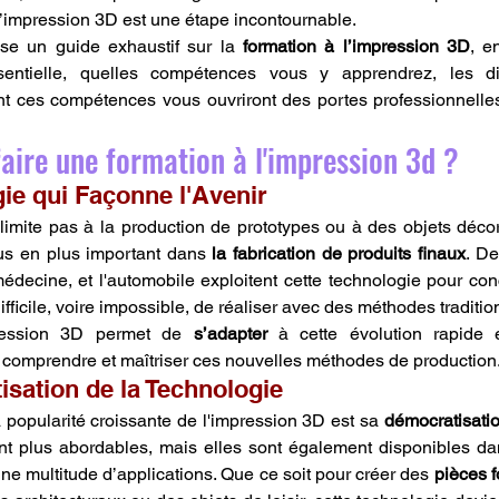
l’impression 3D est une étape incontournable.
se un guide exhaustif sur la 
formation à l’impression 3D
, e
entielle, quelles compétences vous y apprendrez, les dif
t ces compétences vous ouvriront des portes professionnelles
faire une formation à l'impression 3d ?
gie qui Façonne l'Avenir
imite pas à la production de prototypes ou à des objets décorat
lus en plus important dans 
la fabrication de produits finaux
. De
médecine, et l'automobile exploitent cette technologie pour co
 difficile, voire impossible, de réaliser avec des méthodes traditio
ression 3D permet de 
s’adapter
 à cette évolution rapide e
comprendre et maîtriser ces nouvelles méthodes de production
isation de la Technologie
 popularité croissante de l'impression 3D est sa 
démocratisati
t plus abordables, mais elles sont également disponibles dan
une multitude d’applications. Que ce soit pour créer des 
pièces f