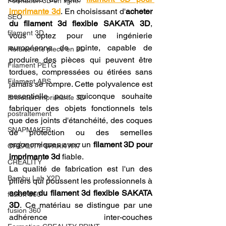
Formation 3D en ligne.
imprimante 3d
. En choisissant d'
acheter 
SEO
du filament 3d flexible SAKATA 3D
, 
filament 3D
vous optez pour une ingénierie 
européenne de pointe, capable de 
Refaire une piece en 3D
produire des pièces qui peuvent être 
Filament PETG
tordues, compressées ou étirées sans 
Filament ABS
jamais se rompre. Cette polyvalence est 
essentielle pour quiconque souhaite 
Entretien imprimante 3D
fabriquer des objets fonctionnels tels 
postraitement
que des joints d'étanchéité, des coques 
SNAPMAKER
de protection ou des semelles 
ergonomiques avec un 
filament 3D pour 
CRÉALITY SPARK X I7
imprimante 3d
 fiable.
CREALITY
La qualité de fabrication est l'un des 
Bambu Lab X2D
piliers qui poussent les professionnels à 
acheter du filament 3d flexible SAKATA 
fusion 360
3D
. Ce matériau se distingue par une 
fusion 360
adhérence inter-couches 