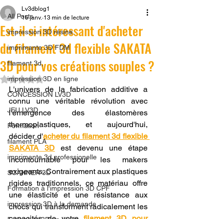
Lv3dblog1
All Posts
16 janv.
13 min de lecture
Est-il si intéressant d'acheter
impression 3D résine.
du filament 3d flexible SAKATA
imprimante 3D FDM
3D pour vos créations souples ?
filament 3d,
Noté NaN étoiles sur 5.
impression 3D en ligne
L'univers de la fabrication additive a 
CONCESSION LV3D
connu une véritable révolution avec 
JEU LV3D
l'émergence des élastomères 
thermoplastiques, et aujourd'hui, 
Formation
décider d'
acheter du filament 3d flexible 
filament PLA
SAKATA 3D
 est devenu une étape 
imprimante 3d professionelle
incontournable pour les makers 
exigeants. Contrairement aux plastiques 
SCANNER 3D
rigides traditionnels, ce matériau offre 
Formation à l'impression 3D CPF
une élasticité et une résistance aux 
impression 3D à la demande
chocs qui transforment radicalement les 
capacités de votre 
filament 3D pour 