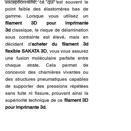
Formation CREALITY PRINT
exceptionnelle, ce qui est souvent le 
point faible des élastomères bas de 
gamme. Lorsque vous utilisez un 
filament 3D pour imprimante 
3d
 classique, le risque de délamination 
sous contrainte est élevé, mais en 
décidant d'
acheter du filament 3d 
flexible SAKATA 3D
, vous vous assurez 
une fusion moléculaire parfaite entre 
chaque strate. Cela permet de 
concevoir des charnières vivantes ou 
des structures pneumatiques capables 
de supporter des pressions répétées 
sans fuite ni fissure, prouvant ainsi la 
supériorité technique de ce 
filament 3D 
pour imprimante 3d
.