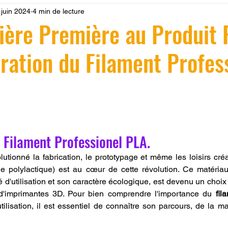
 juin 2024
4 min de lecture
 LV3D
Formation
filament PLA
imprimante 3d pro
ière Première au Produit F
ration du Filament Profes
à l'impression 3D CPF
impression 3D à la demande
F
ire une piece en 3D
Filament PETG
Filament ABS
r 5.
ostraitement
SNAPMAKER
CRÉALITY SPARK X I7
 Filament Professionel PLA.
utionné la fabrication, le prototypage et même les loisirs créat
de polylactique) est au cœur de cette révolution. Ce matériau
0
fusion 360
Formation CREALITY PRINT
é d'utilisation et son caractère écologique, est devenu un choix 
 d'imprimantes 3D. Pour bien comprendre l'importance du 
fil
tilisation, il est essentiel de connaître son parcours, de la ma