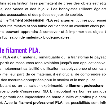
fins et sa finition lisse permettent de créer des objets esthéti
es, des vases et des bijoux. Les hobbyistes utilisent égale
, des accessoires et des pièces de jeux de société.
f, le 
filament professionel PLA
 est largement utilisé pour ensei
écurité relative et son faible coût en font un excellent choix pour
ants peuvent apprendre à concevoir et à imprimer des objets t
 l'utilisation de matériaux biodégradables.
le filament PLA.
el PLA
 est un matériau remarquable qui a transformé le paysag
 partir de ressources renouvelables jusqu'à ses applications var
notamment sa facilité d'utilisation, sa polyvalence et son cara
e meilleur parti de ce matériau, il est crucial de comprendre so
e des mesures appropriées pour le stocker et le manipuler.
tant ou un utilisateur expérimenté, le 
filament professione
r vos projets d'impression 3D. En adoptant les bonnes pratiqu
z garantir des impressions de haute qualité et profiter pleinem
t. Avec le 
filament professionel PLA
, les possibilités sont infin