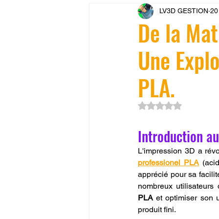
LV3D GESTION
20
CONCESSION LV3D
JEU
De la Mat
Une Explo
SCANNER 3D
Formation 
PLA.
SEO
filament 3D
Refa
Noté NaN étoiles su
Entretien imprimante 3D
p
Introduction au
L'impression 3D a révol
professionel PLA
 (aci
Bambu Lab X2D
fusion 36
apprécié pour sa facilit
nombreux utilisateurs
PLA
 et optimiser son u
produit fini.