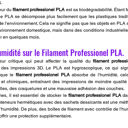
S.
ur du 
filament professionel PLA
 est sa biodégradabilité. Étant f
le PLA se décompose plus facilement que les plastiques traditi
de l'environnement. Cela ne signifie pas que les objets en PLA
ironnement domestique, mais dans des conditions industrielle
r en quelques mois.
umidité sur le Filament Professionel PLA.
eur critique qui peut affecter la qualité du 
filament profess
 des impressions 3D. Le PLA est hygroscopique, ce qui signif
sque le 
filament professionel PLA
 absorbe de l'humidité, cela
et chimiques, entraînant des impressions de moindre qualité 
bulles, des craquelures et une mauvaise adhésion des couches.
es, il est essentiel de stocker le 
filament professionel PLA
 da
onteneurs hermétiques avec des sachets dessicants est une méth
l'humidité. De plus, des boîtes de filament avec contrôle de l'hum
offrir une protection supplémentaire.