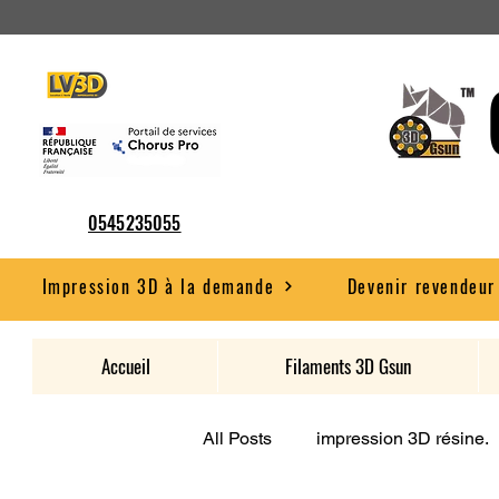
0545235055
Impression 3D à la demande
Devenir revendeur
Accueil
Filaments 3D Gsun
All Posts
impression 3D résine.