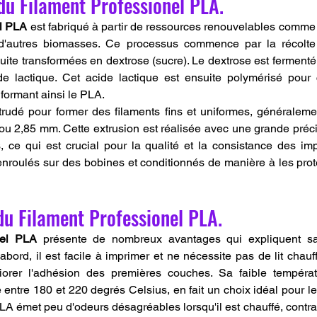
du Filament Professionel PLA.
el PLA
 est fabriqué à partir de ressources renouvelables comme 
d'autres biomasses. Ce processus commence par la récolte 
uite transformées en dextrose (sucre). Le dextrose est fermenté 
de lactique. Cet acide lactique est ensuite polymérisé pour 
 formant ainsi le PLA.
rudé pour former des filaments fins et uniformes, généraleme
u 2,85 mm. Cette extrusion est réalisée avec une grande précis
, ce qui est crucial pour la qualité et la consistance des im
enroulés sur des bobines et conditionnés de manière à les proté
du Filament Professionel PLA.
nel PLA
 présente de nombreux avantages qui expliquent sa 
abord, il est facile à imprimer et ne nécessite pas de lit chauffa
iorer l'adhésion des premières couches. Sa faible températu
ntre 180 et 220 degrés Celsius, en fait un choix idéal pour les
LA émet peu d'odeurs désagréables lorsqu'il est chauffé, contrai