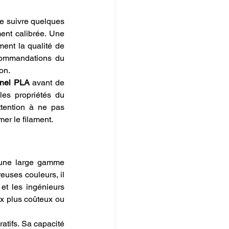
de suivre quelques 
ent calibrée. Une 
ent la qualité de 
commandations du 
on.
onel PLA
 avant de 
les propriétés du 
ttention à ne pas 
er le filament.
 une large gamme 
euses couleurs, il 
et les ingénieurs 
x plus coûteux ou 
atifs. Sa capacité 