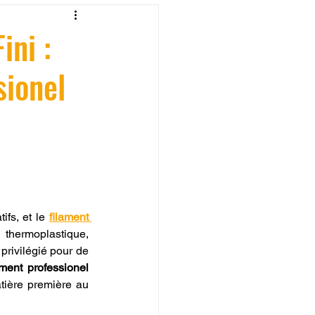
fessionelle
ini :
sionel
ormation 3D en ligne.
CREALITY
ifs, et le 
filament 
 thermoplastique, 
privilégié pour de 
ament professionel 
tière première au 