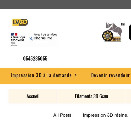
0545235055
Impression 3D à la demande
Devenir revendeur
Accueil
Filaments 3D Gsun
All Posts
impression 3D résine.