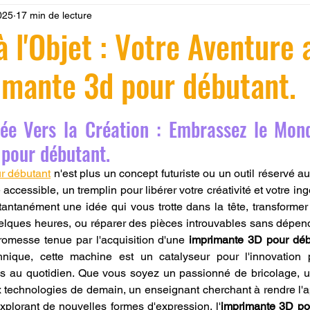
2025
17 min de lecture
 LV3D
Formation
filament PLA
imprimante 3d pro
à l'Objet : Votre Aventure 
imante 3d pour débutant.
à l'impression 3D CPF
impression 3D à la demande
F
r 5.
rée Vers la Création : Embrassez le Mon
ire une piece en 3D
Filament PETG
Filament ABS
pour débutant.
r débutant
 n'est plus un concept futuriste ou un outil réservé aux
ostraitement
SNAPMAKER
CRÉALITY SPARK X I7
accessible, un tremplin pour libérer votre créativité et votre ing
tantanément une idée qui vous trotte dans la tête, transformer
uelques heures, ou réparer des pièces introuvables sans dépen
0
fusion 360
Formation CREALITY PRINT
romesse tenue par l'acquisition d'une 
imprimante 3D pour déb
hnique, cette machine est un catalyseur pour l'innovation p
s au quotidien. Que vous soyez un passionné de bricolage, un
ux technologies de demain, un enseignant cherchant à rendre l'a
explorant de nouvelles formes d'expression, l'
imprimante 3D po