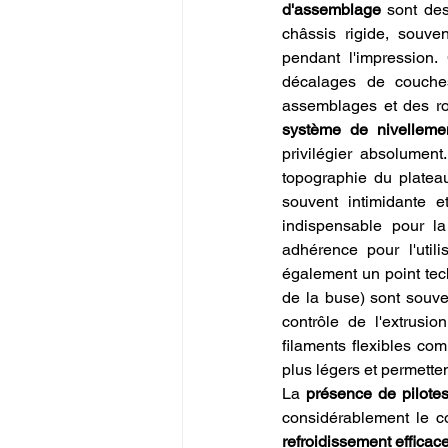
d'assemblage
 sont de
châssis rigide, souve
pendant l'impression.
décalages de couches
système de nivellemen
privilégier absolume
topographie du plateau
souvent intimidante e
indispensable pour la
adhérence pour l'utili
également un point tech
de la buse) sont souve
contrôle de l'extrusion
filaments flexibles co
plus légers et permetten
La 
présence de pilote
considérablement le c
refroidissement efficac