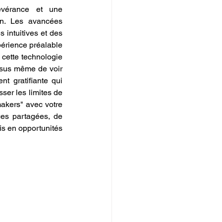
évérance et une 
n. Les avancées 
intuitives et des 
érience préalable 
cette technologie 
ssus même de voir 
 gratifiante qui 
ser les limites de 
votre imagination. En rejoignant la vaste et dynamique communauté mondiale des "makers" avec votre 
es partagées, de 
is en opportunités 