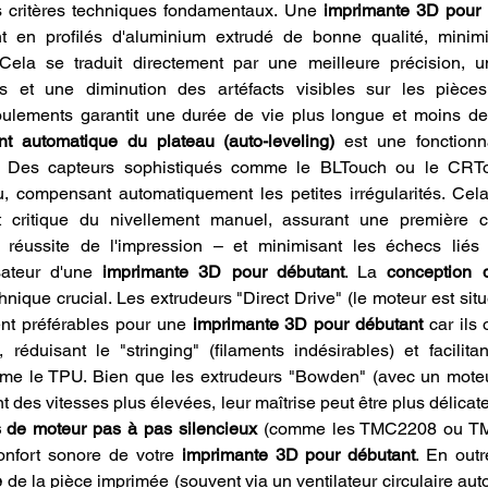
s critères techniques fondamentaux. Une 
imprimante 3D pour 
nt en profilés d'aluminium extrudé de bonne qualité, minimis
 Cela se traduit directement par une meilleure précision, u
 et une diminution des artéfacts visibles sur les pièces.
t automatique du plateau (auto-leveling)
 est une fonctionn
nt. Des capteurs sophistiqués comme le BLTouch ou le CRTo
, compensant automatiquement les petites irrégularités. Cela
t critique du nivellement manuel, assurant une première c
 réussite de l'impression – et minimisant les échecs lié
sateur d'une 
imprimante 3D pour débutant
. La 
conception d
nique crucial. Les extrudeurs "Direct Drive" (le moteur est situ
nt préférables pour une 
imprimante 3D pour débutant
 car ils 
, réduisant le "stringing" (filaments indésirables) et facilitan
mme le TPU. Bien que les extrudeurs "Bowden" (avec un moteur
t des vitesses plus élevées, leur maîtrise peut être plus délicate
s de moteur pas à pas silencieux
 (comme les TMC2208 ou TM
onfort sonore de votre 
imprimante 3D pour débutant
. En outr
e
 de la pièce imprimée (souvent via un ventilateur circulaire auto