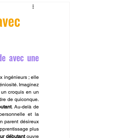
fessionelle
avec
ormation 3D en ligne.
de avec une 
 ingénieurs ; elle 
CREALITY
éniosité. Imaginez 
 un croquis en un 
dre de quiconque. 
utant
. Au-delà de 
ersonnelle et la 
 parent désireux 
pprentissage plus 
ur débutant
 ouvre 