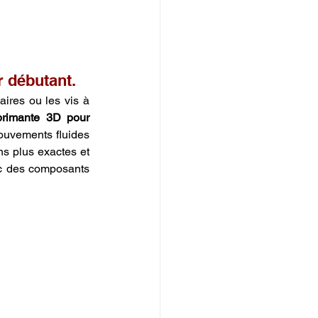
 débutant.
aires ou les vis à 
primante 3D pour 
ouvements fluides 
s plus exactes et 
c des composants 