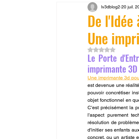
lv3dblog2
20 juil. 
CONCESSION LV3D
JEU
De l'Idée 
Une impr
SCANNER 3D
Formation 
Noté NaN étoiles su
Le Porte d'Ent
SEO
filament 3D
Refa
imprimante 3D 
Une imprimante 3d pou
Entretien imprimante 3D
p
est devenue une réalité 
pouvoir concrétiser ins
objet fonctionnel en q
Bambu Lab X2D
fusion 36
C'est précisément la p
l'aspect purement tec
résolution de problème
d'initier ses enfants a
concret, ou un artiste 