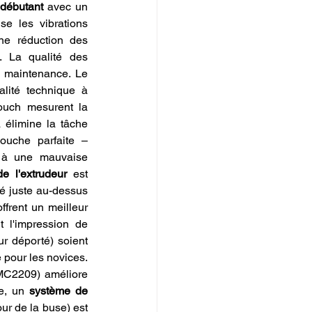
débutant
 avec un 
e les vibrations 
ne réduction des 
 La qualité des 
assemblages et des roulements garantit une durée de vie plus longue et moins de maintenance. Le 
alité technique à 
uch mesurent la 
 élimine la tâche 
ouche parfaite – 
s à une mauvaise 
e l'extrudeur
 est 
é juste au-dessus 
offrent un meilleur 
t l'impression de 
 déporté) soient 
 pour les novices. 
C2209) améliore 
e, un 
système de 
ur de la buse) est 