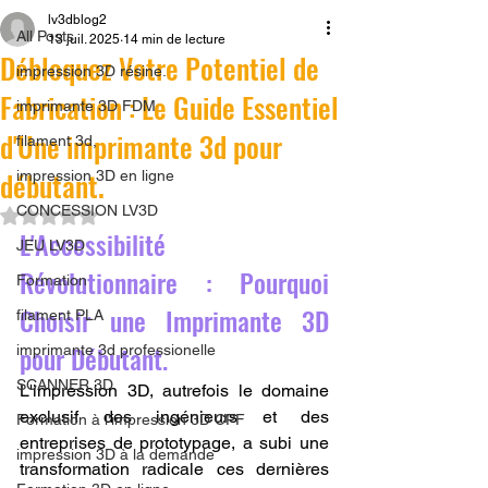
lv3dblog2
All Posts
13 juil. 2025
14 min de lecture
Débloquez Votre Potentiel de
impression 3D résine.
Fabrication : Le Guide Essentiel
imprimante 3D FDM
d'Une imprimante 3d pour
filament 3d,
débutant.
impression 3D en ligne
CONCESSION LV3D
Noté NaN étoiles sur 5.
L'Accessibilité 
JEU LV3D
Révolutionnaire : Pourquoi 
Formation
Choisir une Imprimante 3D 
filament PLA
pour Débutant.
imprimante 3d professionelle
SCANNER 3D
L'impression 3D, autrefois le domaine 
exclusif des ingénieurs et des 
Formation à l'impression 3D CPF
entreprises de prototypage, a subi une 
impression 3D à la demande
transformation radicale ces dernières 