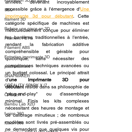
Formation 3D en ligne.
années, devenant incroyablement 
accessible grâce à l'émergence d'
Une 
SEO
imprimante 3d pour débutant
. Cette 
filament 3D
catégorie spécifique de machines est 
Refaire une piece en 3D
méticuleusement conçue pour éliminer 
les barrières traditionnelles à l'entrée, 
Filament PETG
rendant la fabrication additive 
Filament ABS
compréhensible et gérable pour 
Entretien imprimante 3D
quiconque, sans nécessiter des 
compétences techniques avancées ou 
postraitement
un budget colossal. Le principal attrait 
SNAPMAKER
d'
une imprimante 3D pour 
CRÉALITY SPARK X I7
débutant
 réside dans sa philosophie de 
"plug-and-play" ou d'assemblage 
CREALITY
minimal. Finis les kits complexes 
Bambu Lab X2D
nécessitant des heures de montage et 
fusion 360
de calibrage minutieux ; de nombreux 
modèles sont livrés pré-assemblés ou 
fusion 360
ne demandent que quelques vis pour 