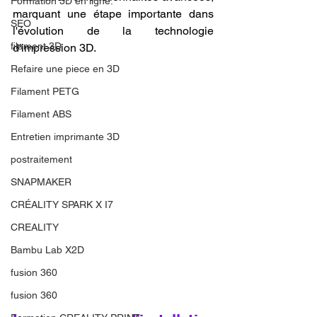
Formation 3D en ligne.
marquant une étape importante dans 
SEO
l'évolution de la technologie 
filament 3D
d'impression 3D.
Refaire une piece en 3D
Filament PETG
Filament ABS
Entretien imprimante 3D
postraitement
SNAPMAKER
CRÉALITY SPARK X I7
CREALITY
Bambu Lab X2D
fusion 360
fusion 360