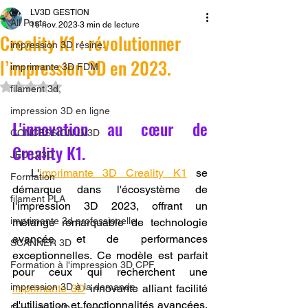
LV3D GESTION
All Posts
16 nov. 2023
3 min de lecture
Creality K1 : révolutionner
impression 3D résine.
l’impression 3D en 2023.
imprimante 3D FDM
Noté NaN étoiles sur 5.
filament 3d,
impression 3D en ligne
L'innovation au cœur de 
CONCESSION LV3D
Creality K1.
JEU LV3D
  L'
imprimante 3D Creality K1
 se 
Formation
démarque dans l'écosystème de 
filament PLA
l'impression 3D 2023, offrant un 
imprimante 3d professionelle
mélange remarquable de technologie 
avancée et de performances 
SCANNER 3D
exceptionnelles. Ce modèle est parfait 
Formation à l'impression 3D CPF
pour ceux qui recherchent une 
impression 3D à la demande
imprimante 3D
 innovante alliant facilité 
d'utilisation et fonctionnalités avancées, 