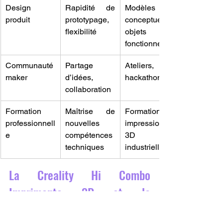
Design 
Rapidité de 
Modèles 
produit
prototypage, 
conceptuels, 
flexibilité
objets 
fonctionnels
Communauté 
Partage 
Ateliers, 
maker
d’idées, 
hackathons
collaboration
Formation 
Maîtrise de 
Formation en 
professionnell
nouvelles 
impression 
e
compétences 
3D 
techniques
industrielle
La Creality Hi Combo 
Imprimante 3D et la 
démocratisation de la 