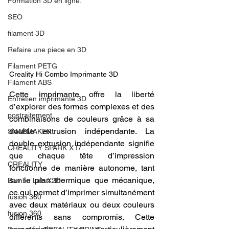
Formation 3D en ligne.
SEO
filament 3D
Refaire une piece en 3D
Filament PETG
Creality Hi Combo Imprimante 3D
Filament ABS
Cette imprimante offre la liberté 
Entretien imprimante 3D
d’explorer des formes complexes et des 
postraitement
combinaisons de couleurs grâce à sa 
double extrusion indépendante. La 
SNAPMAKER
double extrusion indépendante signifie 
CRÉALITY SPARK X I7
que chaque tête d’impression 
CREALITY
fonctionne de manière autonome, tant 
sur le plan thermique que mécanique, 
Bambu Lab X2D
ce qui permet d’imprimer simultanément 
fusion 360
avec deux matériaux ou deux couleurs 
fusion 360
différents sans compromis. Cette 