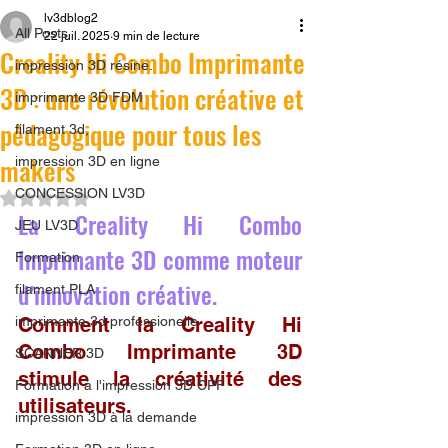
lv3dblog2
All Posts
22 juil. 2025
9 min de lecture
Creality Hi Combo Imprimante
impression 3D résine.
3D : une révolution créative et
imprimante 3D FDM
pédagogique pour tous les
filament 3d,
makers
impression 3D en ligne
CONCESSION LV3D
Noté NaN étoiles sur 5.
La Creality Hi Combo 
JEU LV3D
Imprimante 3D comme moteur 
Formation
d’innovation créative.
filament PLA
imprimante 3d professionelle
Comment la Creality Hi 
Combo Imprimante 3D 
SCANNER 3D
stimule la créativité des 
Formation à l'impression 3D CPF
utilisateurs.
impression 3D à la demande