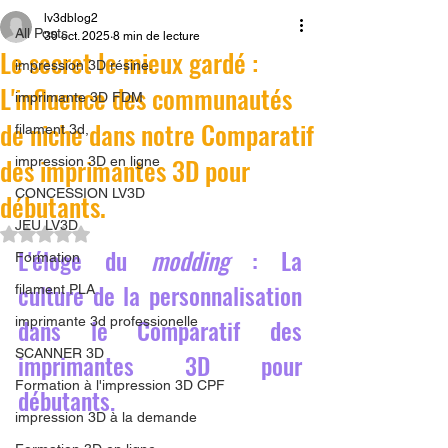
lv3dblog2
All Posts
30 oct. 2025
8 min de lecture
Le secret le mieux gardé :
impression 3D résine.
L'influence des communautés
imprimante 3D FDM
de niche dans notre Comparatif
filament 3d,
des imprimantes 3D pour
impression 3D en ligne
CONCESSION LV3D
débutants.
JEU LV3D
Noté NaN étoiles sur 5.
L'éloge du 
modding
 : La 
Formation
culture de la personnalisation 
filament PLA
dans le Comparatif des 
imprimante 3d professionelle
SCANNER 3D
imprimantes 3D pour 
Formation à l'impression 3D CPF
débutants.
impression 3D à la demande