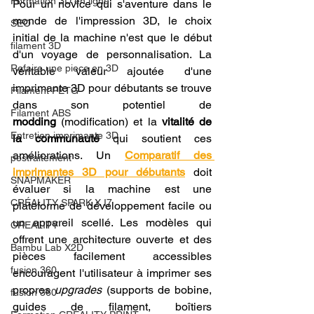
Formation 3D en ligne.
Pour un novice qui s'aventure dans le 
monde de l'impression 3D, le choix 
SEO
initial de la machine n'est que le début 
filament 3D
d'un voyage de personnalisation. La 
Refaire une piece en 3D
véritable valeur ajoutée d'une 
imprimante 3D pour débutants se trouve 
Filament PETG
dans son potentiel de 
Filament ABS
modding
 (modification) et la 
vitalité de 
Entretien imprimante 3D
la communauté
 qui soutient ces 
améliorations. Un 
Comparatif des 
postraitement
imprimantes 3D pour débutants
 doit 
SNAPMAKER
évaluer si la machine est une 
CRÉALITY SPARK X I7
plateforme de développement facile ou 
un appareil scellé. Les modèles qui 
CREALITY
offrent une architecture ouverte et des 
Bambu Lab X2D
pièces facilement accessibles 
fusion 360
encouragent l'utilisateur à imprimer ses 
propres 
upgrades
 (supports de bobine, 
fusion 360
guides de filament, boîtiers 