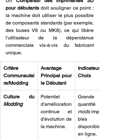
Un 
Comparatif des imprimantes 3D 
pour débutants
 doit souligner ce point : 
la machine doit utiliser le plus possible 
de composants standards (par exemple, 
des buses V6 ou MK8), ce qui libère 
l'utilisateur de la dépendance 
commerciale vis-à-vis du fabricant 
unique.
Critère 
Avantage 
Indicateur de 
Communautai
Principal pour 
Choix
re/Modding
le Débutant
Culture du 
Potentiel 
Grande 
Modding
d'amélioration 
continue et 
mods
 imprima
d'évolution de 
bles 
la machine.
disponibles 
en ligne.