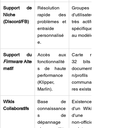
Support de 
Résolution 
Groupes 
Niche 
rapide des 
d'utilisateurs 
(Discord/FB)
problèmes et 
très actifs et 
entraide 
spécifiques 
personnalisé
au modèle.
e.
Support du 
Accès aux 
Carte mère 
Firmware
 Alte
fonctionnalité
32 bits et 
rnatif
s de haute 
documentatio
performance 
n/profils 
(Klipper, 
communautai
Marlin).
res existants.
Wikis 
Base de 
Existence 
Collaboratifs
connaissance
d'un Wiki ou 
s de 
d'une FAQ 
dépannage 
non-officielle 