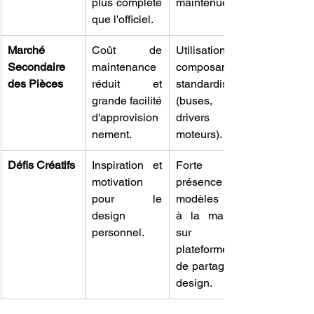
plus complète 
maintenue.
que l'officiel.
Marché 
Coût de 
Utilisation de 
Secondaire 
maintenance 
composants 
des Pièces
réduit et 
standardisés 
grande facilité 
(buses, 
d'approvision
drivers 
nement.
moteurs).
Défis Créatifs
Inspiration et 
Forte 
motivation 
présence de 
pour le 
modèles liés 
design 
à la marque 
personnel.
sur les 
plateformes 
de partage de 
design.