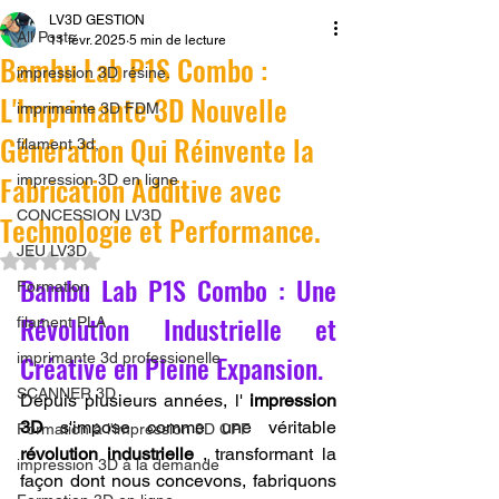
LV3D GESTION
All Posts
11 févr. 2025
5 min de lecture
Bambu Lab P1S Combo :
impression 3D résine.
L'Imprimante 3D Nouvelle
imprimante 3D FDM
Génération Qui Réinvente la
filament 3d,
Fabrication Additive avec
impression 3D en ligne
CONCESSION LV3D
Technologie et Performance.
JEU LV3D
Noté NaN étoiles sur 5.
Bambu Lab P1S Combo : Une 
Formation
Révolution Industrielle et 
filament PLA
Créative en Pleine Expansion.
imprimante 3d professionelle
SCANNER 3D
Depuis plusieurs années, l' 
impression 
3D
 s'impose comme une véritable 
Formation à l'impression 3D CPF
révolution industrielle
 , transformant la 
impression 3D à la demande
façon dont nous concevons, fabriquons 