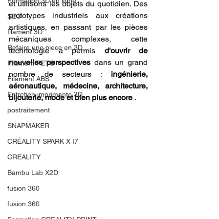
Formation 3D en ligne.
et utilisons les objets du quotidien. Des 
prototypes industriels aux créations 
SEO
artistiques, en passant par les pièces 
filament 3D
mécaniques complexes, cette 
Refaire une piece en 3D
technologie a permis 
d'ouvrir de 
nouvelles perspectives
 dans un grand 
Filament PETG
nombre de secteurs : 
ingénierie, 
Filament ABS
aéronautique, médecine, architecture, 
Entretien imprimante 3D
bijouterie, mode et bien plus encore
 .
postraitement
SNAPMAKER
CRÉALITY SPARK X I7
CREALITY
Bambu Lab X2D
fusion 360
fusion 360