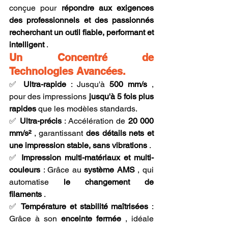
conçue pour 
répondre aux exigences 
des professionnels et des passionnés 
recherchant un outil fiable, performant et 
intelligent
 .
Un Concentré de 
Technologies Avancées.
✅ 
Ultra-rapide
 : Jusqu'à 
500 mm/s
 , 
pour des impressions 
jusqu'à 5 fois plus 
rapides
 que les modèles standards. 
✅ 
Ultra-précis
 : Accélération de 
20 000 
mm/s²
 , garantissant 
des détails nets et 
une impression stable, sans vibrations
 . 
✅ 
Impression multi-matériaux et multi-
couleurs
 : Grâce au 
système AMS
 , qui 
automatise 
le changement de 
filaments
 . 
✅ 
Température et stabilité maîtrisées
 : 
Grâce à son 
enceinte fermée
 , idéale 