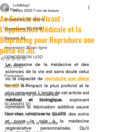
Lv3dblog1
All Posts
20 oct. 2025
7 min de lecture
Au Service du Vivant :
impression 3D résine.
L'Application Médicale et la
imprimante 3D FDM
Bioprinting pour Reproduire une
filament 3d,
pièce en 3D.
impression 3D en ligne
CONCESSION LV3D
Noté NaN étoiles sur 5.
Le domaine de la médecine et des 
JEU LV3D
sciences de la vie est sans doute celui 
Formation
où la capacité de 
reproduire une pièce 
filament PLA
en 3D
 a l'impact le plus profond et le 
plus personnel. L'angle de cet article est 
imprimante 3d professionelle
médical et biologique
, explorant 
SCANNER 3D
comment la fabrication additive sauve 
Formation à l'impression 3D CPF
des vies, améliore la qualité des soins 
et ouvre la voie à la médecine 
impression 3D à la demande
régénérative personnalisée. Qu'il 