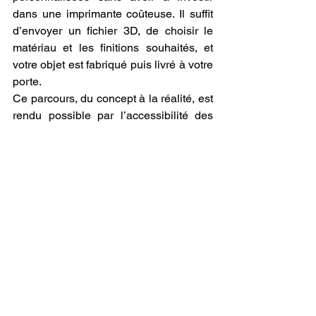
dans une imprimante coûteuse. Il suffit 
d’envoyer un fichier 3D, de choisir le 
matériau et les finitions souhaités, et 
votre objet est fabriqué puis livré à votre 
porte.
Ce parcours, du concept à la réalité, est 
rendu possible par l’accessibilité des 
filaments 3D
 modernes qui couvrent 
une large gamme de matériaux adaptés 
à chaque type de projet. Que ce soit du 
PLA pour des objets légers et 
biodégradables, de l’ABS pour une plus 
grande résistance, du PETG pour une 
meilleure durabilité ou même des 
résines spécialisées pour des pièces de 
haute précision, chaque projet trouve le 
matériau idéal pour sa réalisation. De 
plus, l’éventail des 
imprimantes 