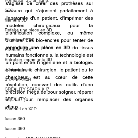
Formation 3D en ligne.
s'agisse de créer des prothèses sur 
SEO
mesure qui s'ajustent parfaitement à 
l'anatomie d'un patient, d'imprimer des 
filament 3D
modèles chirurgicaux pour la 
Refaire une piece en 3D
planification complexe, ou même 
Filament PETG
d'utiliser des bio-encres pour tenter de 
reproduire une pièce en 3D
 de tissus 
Filament ABS
humains fonctionnels, la technologie est 
Entretien imprimante 3D
un pont entre l'ingénierie et la biologie. 
postraitement
L'
humain
, le chirurgien, le patient ou le 
chercheur, est au cœur de cette 
SNAPMAKER
révolution, recevant des outils d'une 
CRÉALITY SPARK X I7
précision inégalée pour soigner, réparer 
CREALITY
et, un jour, remplacer des organes 
vitaux.
Bambu Lab X2D
fusion 360
fusion 360