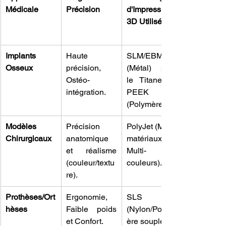
Médicale
Précision
d'Impression 
3D Utilisée
Implants 
Haute 
SLM/EBM 
Osseux
précision, 
(Métal) pour 
Ostéo-
le Titane ou 
intégration.
PEEK 
(Polymère).
Modèles 
Précision 
PolyJet (Multi-
Chirurgicaux
anatomique 
matériaux, 
et réalisme 
Multi-
(couleur/textu
couleurs).
re).
Prothèses/Ort
Ergonomie, 
SLS 
hèses
Faible poids 
(Nylon/Polym
et Confort.
ère souple).