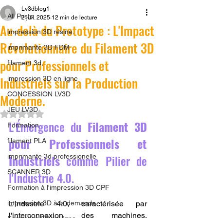
Lv3dblog1
All Posts
2 juil. 2025
12 min de lecture
Au-delà du Prototype : L'Impact
impression 3D résine.
Révolutionnaire du Filament 3D
imprimante 3D FDM
pour Professionnels et
filament 3d,
Industriels sur la Production
impression 3D en ligne
CONCESSION LV3D
Moderne.
JEU LV3D
Noté NaN étoiles sur 5.
L'Émergence du 
Filament 3D 
Formation
pour Professionnels et 
filament PLA
Industriels
 comme Pilier de 
imprimante 3d professionelle
SCANNER 3D
l'Industrie 4.0.
Formation à l'impression 3D CPF
impression 3D à la demande
L'industrie 4.0, caractérisée par 
l'interconnexion des machines, 