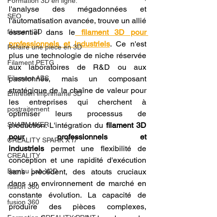
Formation 3D en ligne.
l'analyse des mégadonnées et 
SEO
l'automatisation avancée, trouve un allié 
filament 3D
essentiel dans le
filament 3D pour 
professionnels et industriels
. Ce n'est 
Refaire une piece en 3D
plus une technologie de niche réservée 
Filament PETG
aux laboratoires de R&D ou aux 
Filament ABS
passionnés, mais un composant 
stratégique de la chaîne de valeur pour 
Entretien imprimante 3D
les entreprises qui cherchent à 
postraitement
optimiser leurs processus de 
SNAPMAKER
production. L'intégration du 
filament 3D 
pour professionnels et 
CRÉALITY SPARK X I7
industriels
 permet une flexibilité de 
CREALITY
conception et une rapidité d'exécution 
Bambu Lab X2D
sans précédent, des atouts cruciaux 
dans un environnement de marché en 
fusion 360
constante évolution. La capacité de 
fusion 360
produire des pièces complexes, 