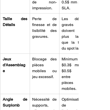
de non-
0.5$ mm pour 
impression.
SLA.
Taille des 
Perte de 
Les détails 
Détails
finesse et de 
gravés 
lisibilité des 
doivent être 
gravures.
plus larges 
que la taille 
du spot laser.
Jeux 
Blocage des 
Minimum 
d'Assemblag
pièces 
$0.3$ mm à 
e
mobiles ou 
$0.5$ mm 
jeu excessif.
entre les 
pièces 
mobiles.
Angle de 
Nécessité de 
Optimisation 
Surplomb
supports, 
de 