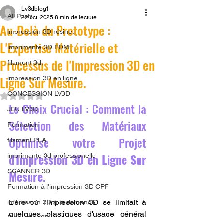
Lv3dblog1
All Posts
22 oct. 2025
8 min de lecture
Au-Delà du Prototype :
impression 3D résine.
L'Expertise Matérielle et
imprimante 3D FDM
Processus de l'Impression 3D en
filament 3d,
Ligne Sur Mesure.
impression 3D en ligne
CONCESSION LV3D
Noté NaN étoiles sur 5.
Le Choix Crucial : Comment la 
JEU LV3D
Sélection des Matériaux 
Formation
Optimise votre Projet 
filament PLA
d'
Impression 3D en Ligne Sur 
imprimante 3d professionelle
SCANNER 3D
Mesure
.
Formation à l'impression 3D CPF
L'ère où l'impression 3D se limitait à 
impression 3D à la demande
quelques plastiques d'usage général 