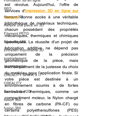
Formation 3D en ligne.
est révolue. Aujourd'hui, l'offre de 
SEO
services d'
impression 3D en ligne sur 
mesure
 donne accès à une véritable 
filament 3D
bibliothèque de matériaux techniques, 
Refaire une piece en 3D
chacun possédant des propriétés 
Filament PETG
mécaniques, thermiques et chimiques 
spécifiques. La réussite d'un projet de 
Filament ABS
fabrication additive ne dépend pas 
Entretien imprimante 3D
uniquement de la précision 
postraitement
géométrique de la pièce, mais 
intrinsèquement de la justesse du choix 
SNAPMAKER
du matériau pour l'application finale. Si 
CRÉALITY SPARK X I7
votre pièce est destinée à un 
CREALITY
environnement soumis à de fortes 
contraintes thermiques, comme un 
Bambu Lab X2D
compartiment moteur, le Nylon chargé 
fusion 360
en fibres de carbone (PA-CF) ou 
fusion 360
certains polyéthersulfones (PES) 