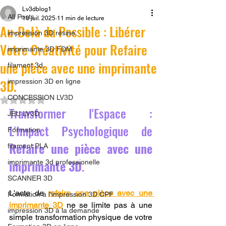
Lv3dblog1
All Posts
10 juil. 2025
11 min de lecture
Au-Delà du Possible : Libérer
impression 3D résine.
Votre Créativité pour Refaire
imprimante 3D FDM
une pièce avec une imprimante
filament 3d,
3D.
impression 3D en ligne
CONCESSION LV3D
Noté NaN étoiles sur 5.
Transformer l'Espace : 
JEU LV3D
L'Impact Psychologique de 
Formation
Refaire une pièce avec une 
filament PLA
imprimante 3D
.
imprimante 3d professionelle
SCANNER 3D
L'acte de 
refaire une pièce avec une 
Formation à l'impression 3D CPF
imprimante 3D
 ne se limite pas à une 
impression 3D à la demande
simple transformation physique de votre 