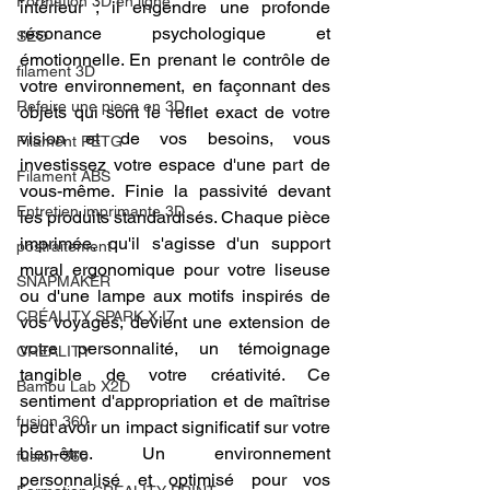
Formation 3D en ligne.
intérieur ; il engendre une profonde 
résonance psychologique et 
SEO
émotionnelle. En prenant le contrôle de 
filament 3D
votre environnement, en façonnant des 
Refaire une piece en 3D
objets qui sont le reflet exact de votre 
vision et de vos besoins, vous 
Filament PETG
investissez votre espace d'une part de 
Filament ABS
vous-même. Finie la passivité devant 
Entretien imprimante 3D
les produits standardisés. Chaque pièce 
imprimée, qu'il s'agisse d'un support 
postraitement
mural ergonomique pour votre liseuse 
SNAPMAKER
ou d'une lampe aux motifs inspirés de 
CRÉALITY SPARK X I7
vos voyages, devient une extension de 
votre personnalité, un témoignage 
CREALITY
tangible de votre créativité. Ce 
Bambu Lab X2D
sentiment d'appropriation et de maîtrise 
fusion 360
peut avoir un impact significatif sur votre 
bien-être. Un environnement 
fusion 360
personnalisé et optimisé pour vos 