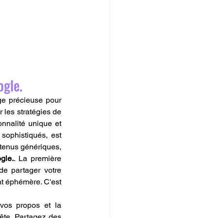
ogle.
 est devenue une monnaie d'échange précieuse pour 
r les stratégies de 
nnalité unique et 
ophistiqués, est 
ntenus génériques, 
gle.
. La première 
e partager votre 
t éphémère. C'est 
vos propos et la 
ête. Partagez des 