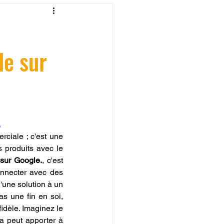
fessionelle
le sur
ormation 3D en ligne.
.
CREALITY
ciale ; c'est une 
 produits avec le 
 sur Google.
, c'est 
onnecter avec des 
'une solution à un 
as une fin en soi, 
dèle. Imaginez le 
a peut apporter à 