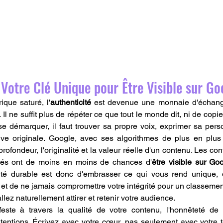
: Votre Clé Unique pour Être Visible sur Go
ue saturé, l'
authenticité
. Il ne suffit plus de répéter ce que tout le monde dit, ni de copie
e démarquer, il faut trouver sa propre voix, exprimer sa perso
ve originale. Google, avec ses algorithmes de plus en plus s
rofondeur, l'originalité et la valeur réelle d'un contenu. Les co
qués ont de moins en moins de chances d'
être visible sur Goo
lité durable est donc d'embrasser ce qui vous rend unique, d
et de ne jamais compromettre votre intégrité pour un classemen
llez naturellement attirer et retenir votre audience.
feste à travers la qualité de votre contenu, l'honnêteté de 
tentions. Écrivez avec votre cœur, pas seulement avec votre t