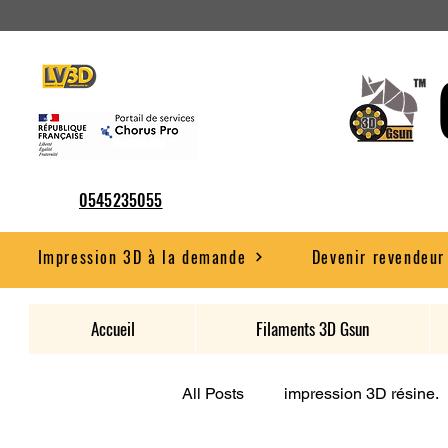
0545235055
Impression 3D à la demande
Devenir revendeur
Accueil
Filaments 3D Gsun
All Posts
impression 3D résine.