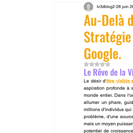
lv3dblog2
28 juin 
CONCESSION LV3D
JEU
Au-Delà d
Stratégie
SCANNER 3D
Formation 
Google.
SEO
filament 3D
Refa
Noté NaN étoiles su
Le Rêve de la Vi
Entretien imprimante 3D
p
Le désir d'
être visible
aspiration profonde à 
monde entier. Dans l'oc
allumer un phare, guid
Bambu Lab X2D
fusion 36
millions d'individus qui
problème, d'une source d
mais un moyen puissant 
potentiel de croissanc