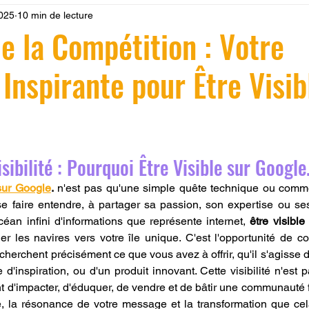
2025
10 min de lecture
 LV3D
Formation
filament PLA
imprimante 3d pro
e la Compétition : Votre
 Inspirante pour Être Visib
à l'impression 3D CPF
impression 3D à la demande
F
ire une piece en 3D
Filament PETG
Filament ABS
r 5.
sibilité : Pourquoi Être Visible sur Google
ostraitement
SNAPMAKER
CRÉALITY SPARK X I7
 sur Google
.
 n'est pas qu'une simple quête technique ou commer
se faire entendre, à partager sa passion, son expertise ou ses
éan infini d'informations que représente internet, 
être visible
er les navires vers votre île unique. C'est l'opportunité de c
0
fusion 360
Formation CREALITY PRINT
 cherchent précisément ce que vous avez à offrir, qu'il s'agisse d
'inspiration, ou d'un produit innovant. Cette visibilité n'est p
d'impacter, d'éduquer, de vendre et de bâtir une communauté fi
e, la résonance de votre message et la transformation que cel