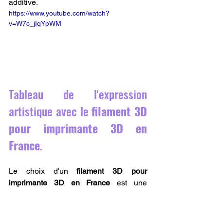
additive.
https://www.youtube.com/watch?
v=W7c_jIqYpWM
Tableau de l'expression 
artistique avec le 
filament 3D 
pour imprimante 3D en 
France
.
Le choix d'un 
filament 3D pour 
imprimante 3D en France
 est une 
décision artistique qui a un impact 
direct sur le rendu final de l'œuvre. Le 
tableau suivant met en évidence 