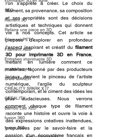
Formation 3D en ligne.
l'on s'apprête à créer. Le choix du 
SEO
filament, sa provenance, sa composition 
et ses propriétés sont des décisions 
filament 3D
artistiques et techniques qui donnent 
Refaire une piece en 3D
vie à nos concepts. Cet article se 
Filament PETG
propose d'explorer en profondeur 
l'aspect inspirant et créatif du 
filament 
Filament ABS
3D pour imprimante 3D en France
, 
Entretien imprimante 3D
mettant en lumière comment ce 
postraitement
matériau, façonné par des producteurs 
locaux, devient le pinceau de l'artiste 
SNAPMAKER
numérique, l'argile du sculpteur 
CRÉALITY SPARK X I7
contemporain, et le ciment des idées les 
CREALITY
plus audacieuses. Nous verrons 
comment chaque type de filament 
Bambu Lab X2D
raconte une histoire et ouvre la voie à 
fusion 360
des expressions créatives inattendues, 
fusion 360
propulsées par le savoir-faire et la 
passion d'un écosystème français en 