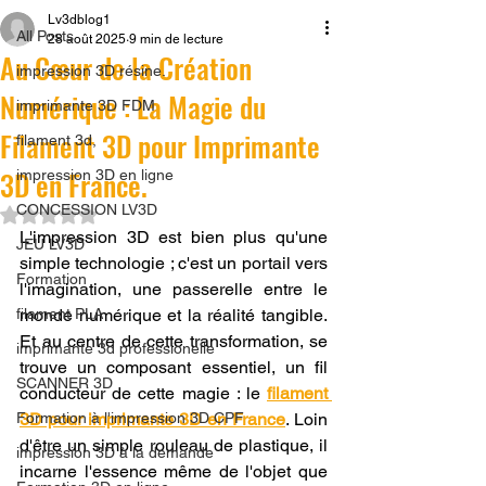
Lv3dblog1
All Posts
28 août 2025
9 min de lecture
Au Cœur de la Création
impression 3D résine.
Numérique : La Magie du
imprimante 3D FDM
Filament 3D pour Imprimante
filament 3d,
3D en France.
impression 3D en ligne
CONCESSION LV3D
Noté NaN étoiles sur 5.
L'impression 3D est bien plus qu'une 
JEU LV3D
simple technologie ; c'est un portail vers 
Formation
l'imagination, une passerelle entre le 
filament PLA
monde numérique et la réalité tangible. 
Et au centre de cette transformation, se 
imprimante 3d professionelle
trouve un composant essentiel, un fil 
SCANNER 3D
conducteur de cette magie : le 
filament 
Formation à l'impression 3D CPF
3D pour imprimante 3D en France
. Loin 
d'être un simple rouleau de plastique, il 
impression 3D à la demande
incarne l'essence même de l'objet que 