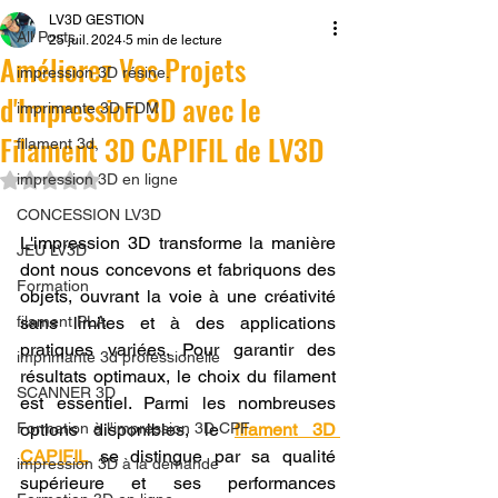
LV3D GESTION
All Posts
25 juil. 2024
5 min de lecture
Améliorez Vos Projets
impression 3D résine.
d'Impression 3D avec le
imprimante 3D FDM
Filament 3D CAPIFIL de LV3D
filament 3d,
Noté NaN étoiles sur 5.
impression 3D en ligne
CONCESSION LV3D
L'impression 3D transforme la manière 
JEU LV3D
dont nous concevons et fabriquons des 
Formation
objets, ouvrant la voie à une créativité 
filament PLA
sans limites et à des applications 
pratiques variées. Pour garantir des 
imprimante 3d professionelle
résultats optimaux, le choix du filament 
SCANNER 3D
est essentiel. Parmi les nombreuses 
Formation à l'impression 3D CPF
options disponibles, le 
filament 3D 
CAPIFIL
 se distingue par sa qualité 
impression 3D à la demande
supérieure et ses performances 