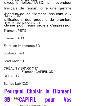
Formation 3D en ligne.
exceptionnelles. LV3D, un revendeur 
SEO
français de renom, offre une gamme 
étendue de ce filament, assurant aux 
filament 3D
utilisateurs des produits de première 
Refaire une piece en 3D
classe pour leurs projets d'impression 
Filament PETG
3D.
Filament ABS
Entretien imprimante 3D
postraitement
SNAPMAKER
CRÉALITY SPARK X I7
Filament CAPIFIL 3D 
CREALITY
Bambu Lab X2D
Pourquoi Choisir le Filament 
fusion 360
3D CAPIFIL pour Vos 
fusion 360