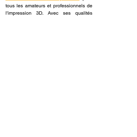
tous les amateurs et professionnels de 
l'impression 3D. Avec ses qualités 
exceptionnelles et la garantie d'une 
compatibilité optimale avec vos 
machines 3D, ce filament est un 
incontournable pour des créations 
réussies. N'hésitez pas à vous rendre 
sur le site de LV3D pour découvrir et 
acheter le 
filament 3D CAPIFIL
 ainsi 
que d'autres accessoires 
indispensables pour vos projets 
d'impression 3D. Grâce à LV3D et au 
filament 3D CAPIFIL
, vos possibilités 
créatives sont infinies et vos 
réalisations atteindront un niveau de 
perfection inégalé.
Karl-Emerik ROBERT