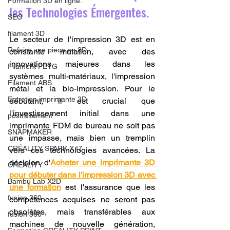
Formation 3D en ligne.
les Technologies Émergentes.
SEO
filament 3D
Le secteur de l'impression 3D est en 
Refaire une piece en 3D
constante mutation, avec des 
innovations majeures dans les 
Filament PETG
systèmes multi-matériaux, l'impression 
Filament ABS
métal et la bio-impression. Pour le 
Entretien imprimante 3D
débutant, il est crucial que 
l'investissement initial dans une 
postraitement
imprimante FDM de bureau ne soit pas 
SNAPMAKER
une impasse, mais bien un tremplin 
CRÉALITY SPARK X I7
vers ces technologies avancées. La 
décision d'
Acheter une imprimante 3D 
CREALITY
pour débuter dans l'impression 3D avec 
Bambu Lab X2D
une formation
 est l'assurance que les 
fusion 360
compétences acquises ne seront pas 
obsolètes, mais transférables aux 
fusion 360
machines de nouvelle génération, 