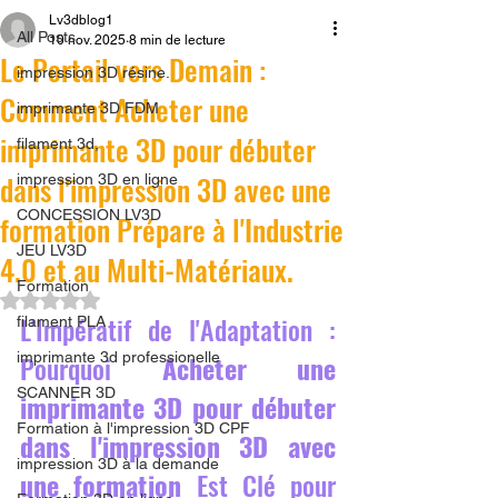
Lv3dblog1
All Posts
10 nov. 2025
8 min de lecture
Le Portail vers Demain :
impression 3D résine.
Comment Acheter une
imprimante 3D FDM
imprimante 3D pour débuter
filament 3d,
dans l'impression 3D avec une
impression 3D en ligne
CONCESSION LV3D
formation Prépare à l'Industrie
JEU LV3D
4.0 et au Multi-Matériaux.
Formation
Noté NaN étoiles sur 5.
L'Impératif de l'Adaptation : 
filament PLA
imprimante 3d professionelle
Pourquoi 
Acheter une 
SCANNER 3D
imprimante 3D pour débuter 
Formation à l'impression 3D CPF
dans l'impression 3D avec 
impression 3D à la demande
une formation
 Est Clé pour 