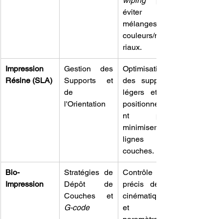
wiping
 pour 
éviter les 
mélanges de 
couleurs/maté
riaux.
Impression 
Gestion des 
Optimisation 
Résine (SLA)
Supports et 
des supports 
de 
légers et du 
l'Orientation
positionneme
nt pour 
minimiser les 
lignes de 
couches.
Bio-
Stratégies de 
Contrôle 
Impression
Dépôt de 
précis de la 
Couches et 
cinématique 
G-code
et des 