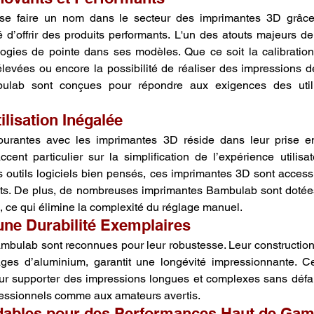
se faire un nom dans le secteur des imprimantes 3D grâce
 d’offrir des produits performants. L'un des atouts majeurs de
ologies de pointe dans ses modèles. Que ce soit la calibration
levées ou encore la possibilité de réaliser des impressions de
ulab sont conçues pour répondre aux exigences des utilis
ilisation Inégalée
courantes avec les imprimantes 3D réside dans leur prise en 
nt particulier sur la simplification de l’expérience utilisa
es outils logiciels bien pensés, ces imprimantes 3D sont accessi
rts. De plus, de nombreuses imprimantes Bambulab sont dotée
, ce qui élimine la complexité du réglage manuel.
 une Durabilité Exemplaires
bulab sont reconnues pour leur robustesse. Leur construction 
iages d’aluminium, garantit une longévité impressionnante. C
 supporter des impressions longues et complexes sans défaill
essionnels comme aux amateurs avertis.
rdables pour des Performances Haut de Ga