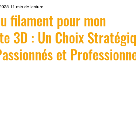
 2025
11 min de lecture
 LV3D
Formation
filament PLA
imprimante 3d pro
u filament pour mon
e 3D : Un Choix Stratégi
à l'impression 3D CPF
impression 3D à la demande
F
Passionnés et Professionne
ire une piece en 3D
Filament PETG
Filament ABS
r 5.
ostraitement
SNAPMAKER
CRÉALITY SPARK X I7
0
fusion 360
Formation CREALITY PRINT