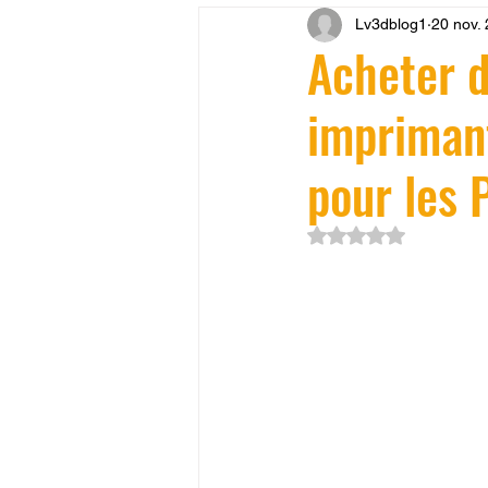
Lv3dblog1
20 nov.
CONCESSION LV3D
JEU
Acheter d
imprimant
SCANNER 3D
Formation 
pour les 
SEO
filament 3D
Refa
Noté NaN étoiles su
Entretien imprimante 3D
p
Bambu Lab X2D
fusion 36