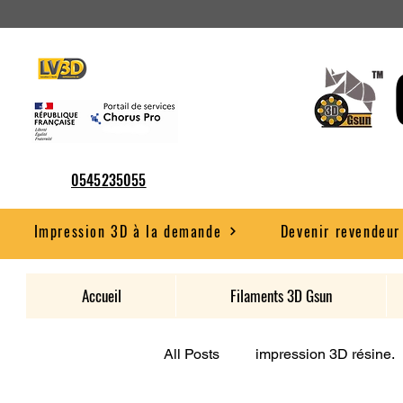
0545235055
Impression 3D à la demande
Devenir revendeur
Accueil
Filaments 3D Gsun
All Posts
impression 3D résine.