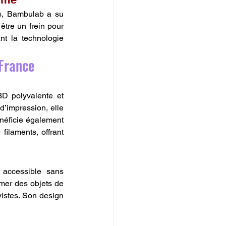
s, Bambulab a su 
être un frein pour 
nt la technologie 
France
D polyvalente et 
’impression, elle 
éficie également 
laments, offrant 
accessible sans 
mer des objets de 
yistes. Son design 