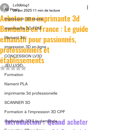
Lv3dblog1
All Posts
30 avr. 2025
11 min de lecture
Acheter une imprimante 3d
impression 3D résine.
Bambulab en France : Le guide
imprimante 3D FDM
exhaustif pour passionnés,
filament 3d,
professionnels et
impression 3D en ligne
CONCESSION LV3D
établissements
JEU LV3D
Noté NaN étoiles sur 5.
Formation
filament PLA
imprimante 3d professionelle
SCANNER 3D
Formation à l'impression 3D CPF
Introduction : Quand 
acheter 
impression 3D à la demande