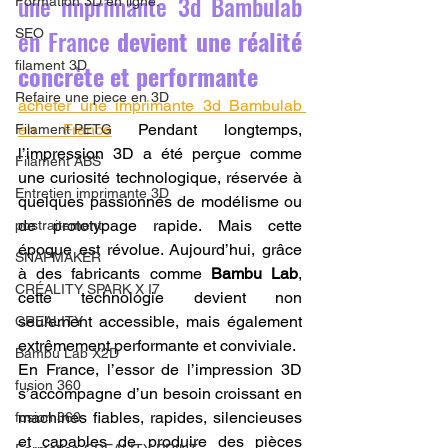
une imprimante 3d Bambulab 
Formation 3D en ligne.
en France
 devient une réalité 
SEO
filament 3D
concrète et performante
Refaire une piece en 3D
acheter une imprimante 3d Bambulab 
en France
 Pendant longtemps, 
Filament PETG
l’impression 3D a été perçue comme 
Filament ABS
une curiosité technologique, réservée à 
Entretien imprimante 3D
quelques passionnés de modélisme ou 
de prototypage rapide. Mais cette 
postraitement
époque est révolue. Aujourd’hui, grâce 
SNAPMAKER
à des fabricants comme 
Bambu Lab
, 
CRÉALITY SPARK X I7
cette technologie devient non 
seulement accessible, mais également 
CREALITY
extrêmement performante et conviviale.
Bambu Lab X2D
En France, l’essor de l’impression 3D 
fusion 360
s’accompagne d’un besoin croissant en 
machines fiables, rapides, silencieuses 
fusion 360
et capables de produire des pièces 