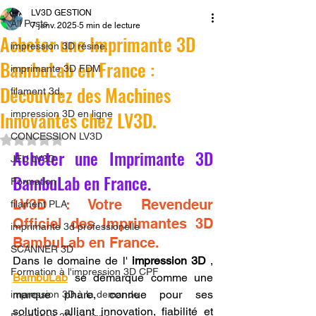
LV3D GESTION
All Posts
7 janv. 2025
5 min de lecture
Acheter une Imprimante 3D
impression 3D résine.
BambuLab en France :
imprimante 3D FDM
Découvrez des Machines
filament 3d,
Innovantes chez LV3D.
impression 3D en ligne
CONCESSION LV3D
Noté NaN étoiles sur 5.
Acheter une Imprimante 3D 
JEU LV3D
BambuLab en France.
Formation
LV3D : Votre Revendeur 
filament PLA
Officiel des Imprimantes 3D 
imprimante 3d professionelle
BambuLab en France.
SCANNER 3D
Dans le domaine de l' 
impression 3D
 , 
Formation à l'impression 3D CPF
BambuLab
 se démarque comme une 
marque phare, connue pour ses 
impression 3D à la demande
solutions alliant innovation, fiabilité et 