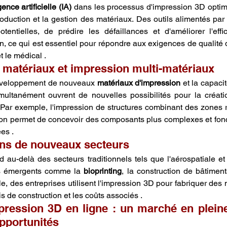
gence artificielle (IA)
 dans les processus d'impression 3D optimi
roduction et la gestion des matériaux. Des outils alimentés par 
otentielles, de prédire les défaillances et d'améliorer l'effi
n, ce qui est essentiel pour répondre aux exigences de qualité 
t le médical .
s matériaux et impression multi-matériaux
éveloppement de nouveaux 
matériaux d'impression
 et la capaci
multanément ouvrent de nouvelles possibilités pour la créati
 Par exemple, l'impression de structures combinant des zones rig
on permet de concevoir des composants plus complexes et fonc
es .
ans de nouveaux secteurs
 au-delà des secteurs traditionnels tels que l'aérospatiale et 
s émergents comme la 
bioprinting
, la construction de bâtiment
e, des entreprises utilisent l'impression 3D pour fabriquer des 
is de construction et les coûts associés .
ression 3D en ligne : un marché en pleine
opportunités