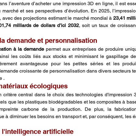
ns l’aventure d’acheter une impression 3D en ligne, il est essen
 marché et ses perspectives d’évolution. En 2025, l’impressi
e, avec des projections estimant le marché mondial à 
23,41 milli
01,74 milliards de dollars d’ici 2032
, soit un taux de croissa
 la demande et personnalisation
ication à la demande
 permet aux entreprises de produire uniq
ainsi les coûts liés aux stocks et minimisant le gaspillage de
ièrement avantageuse pour les petites séries et les produit
emande croissante de personnalisation dans divers secteurs tel
e .
 matériaux écologiques
n critère central dans le choix des technologies d'impression 3D
tels que les plastiques biodégradables et les composites à base
mpreinte carbone de la production. De plus, la fabricatio
ue à diminuer les besoins en transport et, par conséquent, les é
l'intelligence artificielle