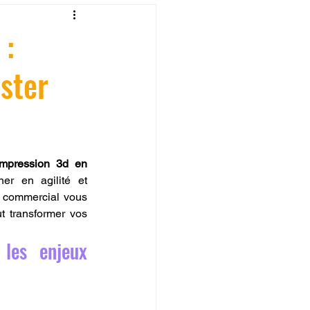
fessionelle
 :
ster
ormation 3D en ligne.
mpression 3d en 
er en agilité et 
CREALITY
 commercial vous 
t transformer vos 
les enjeux 