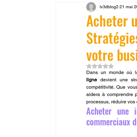
lv3dblog2
21 mai 
CONCESSION LV3D
JEU
Acheter u
Stratégie
SCANNER 3D
Formation 
votre bus
SEO
filament 3D
Refa
Noté NaN étoiles su
Dans un monde où la d
ligne
 devient une str
Entretien imprimante 3D
p
compétitivité. Que vo
aidera à comprendre 
processus, réduire vos 
Bambu Lab X2D
fusion 36
Acheter une i
commerciaux d