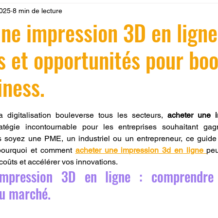
2025
8 min de lecture
 LV3D
Formation
filament PLA
imprimante 3d pro
ne impression 3D en ligne
s et opportunités pour boo
à l'impression 3D CPF
impression 3D à la demande
F
iness.
ire une piece en 3D
Filament PETG
Filament ABS
r 5.
igitalisation bouleverse tous les secteurs, 
acheter une i
atégie incontournable pour les entreprises souhaitant gagn
ostraitement
SNAPMAKER
CRÉALITY SPARK X I7
us soyez une PME, un industriel ou un entrepreneur, ce guide
pourquoi et comment 
acheter une impression 3d en ligne
peu
coûts et accélérer vos innovations.
0
fusion 360
Formation CREALITY PRINT
mpression 3D en ligne : comprendre 
u marché.