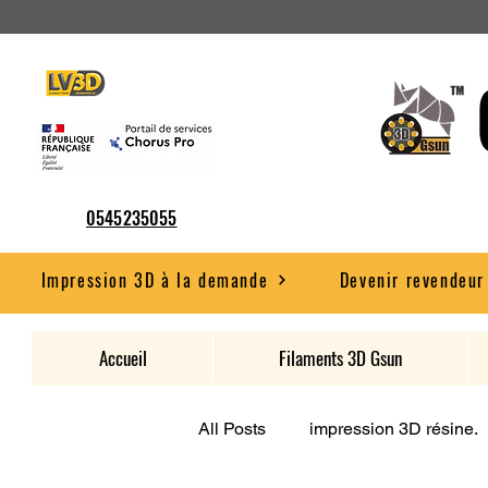
0545235055
Impression 3D à la demande
Devenir revendeur
Accueil
Filaments 3D Gsun
All Posts
impression 3D résine.