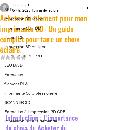
Lv3dblog1
All Posts
5 mai 2025
13 min de lecture
Acheter du filament pour mon
impression 3D résine.
imprimante 3D : Un guide
imprimante 3D FDM
complet pour faire un choix
filament 3d,
éclairé.
impression 3D en ligne
CONCESSION LV3D
Noté NaN étoiles sur 5.
JEU LV3D
Formation
filament PLA
imprimante 3d professionelle
SCANNER 3D
Formation à l'impression 3D CPF
Introduction : L'importance 
impression 3D à la demande
du choix du Acheter du 