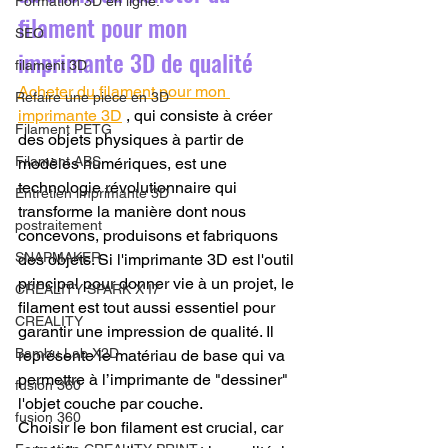
Formation 3D en ligne.
filament pour mon 
SEO
imprimante 3D de qualité
filament 3D
Acheter du filament pour mon 
Refaire une piece en 3D
imprimante 3D
 , qui consiste à créer 
Filament PETG
des objets physiques à partir de 
Filament ABS
modèles numériques, est une 
technologie révolutionnaire qui 
Entretien imprimante 3D
transforme la manière dont nous 
postraitement
concevons, produisons et fabriquons 
SNAPMAKER
des objets. Si l'imprimante 3D est l'outil 
principal pour donner vie à un projet, le 
CRÉALITY SPARK X I7
filament est tout aussi essentiel pour 
CREALITY
garantir une impression de qualité. Il 
Bambu Lab X2D
représente le matériau de base qui va 
permettre à l’imprimante de "dessiner" 
fusion 360
l'objet couche par couche.
fusion 360
Choisir le bon filament est crucial, car 