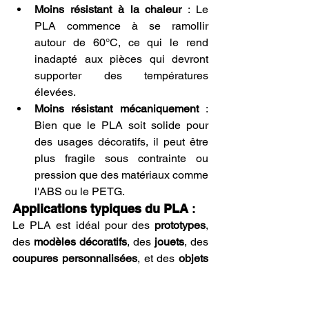
Moins résistant à la chaleur
 : Le 
PLA commence à se ramollir 
autour de 60°C, ce qui le rend 
inadapté aux pièces qui devront 
supporter des températures 
élevées.
Moins résistant mécaniquement
 : 
Bien que le PLA soit solide pour 
des usages décoratifs, il peut être 
plus fragile sous contrainte ou 
pression que des matériaux comme 
l'ABS ou le PETG.
Applications typiques du PLA
 :
Le PLA est idéal pour des 
prototypes
, 
des 
modèles décoratifs
, des 
jouets
, des 
coupures personnalisées
, et des 
objets 
de décoration
. Il est également 
couramment utilisé dans le 
modélisme
 et pour des pièces qui ne 