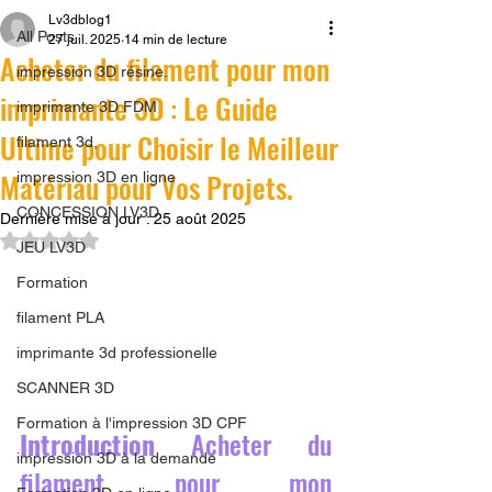
Lv3dblog1
All Posts
27 juil. 2025
14 min de lecture
Acheter du filament pour mon
impression 3D résine.
imprimante 3D : Le Guide
imprimante 3D FDM
Ultime pour Choisir le Meilleur
filament 3d,
Matériau pour Vos Projets.
impression 3D en ligne
CONCESSION LV3D
Dernière mise à jour :
25 août 2025
Noté NaN étoiles sur 5.
JEU LV3D
Formation
filament PLA
imprimante 3d professionelle
SCANNER 3D
Formation à l'impression 3D CPF
Introduction 
Acheter du 
impression 3D à la demande
filament pour mon 