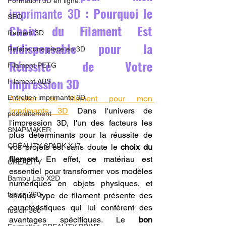
Formation 3D en ligne.
imprimante 3D 
: Pourquoi le 
SEO
Choix du Filament Est 
filament 3D
Indispensable pour la 
Refaire une piece en 3D
Réussite de Votre 
Filament PETG
Impression 3D
Filament ABS
Entretien imprimante 3D
Acheter du filament pour mon 
imprimante 3D
 Dans l'univers de 
postraitement
l'impression 3D, l'un des facteurs les 
SNAPMAKER
plus déterminants pour la réussite de 
CRÉALITY SPARK X I7
vos projets est sans doute le 
choix du 
filament
. En effet, ce matériau est 
CREALITY
essentiel pour transformer vos modèles 
Bambu Lab X2D
numériques en objets physiques, et 
fusion 360
chaque type de filament présente des 
caractéristiques qui lui confèrent des 
fusion 360
avantages spécifiques. Le 
bon 