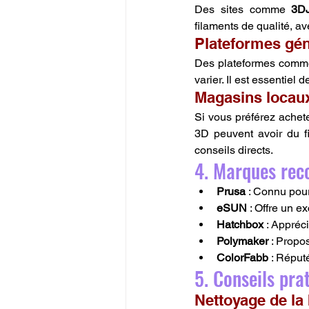
Des sites comme 
3D
filaments de qualité, av
Plateformes gén
Des plateformes comm
varier. Il est essentiel d
Magasins locau
Si vous préférez achet
3D peuvent avoir du fi
conseils directs.
4. Marques re
Prusa
 : Connu pour
eSUN
 : Offre un 
Hatchbox
 : Appréc
Polymaker
 : Prop
ColorFabb
 : Réput
5. Conseils pra
Nettoyage de la