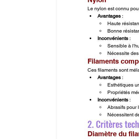
Le nylon est connu pour 
Avantages
 :
Haute résista
Bonne résistan
Inconvénients
 :
Sensible à l'h
Nécessite des
Filaments comp
Ces filaments sont mél
Avantages
 :
Esthétiques u
Propriétés mé
Inconvénients
 :
Abrasifs pour 
Nécessitent d
2. Critères tec
Diamètre du fil