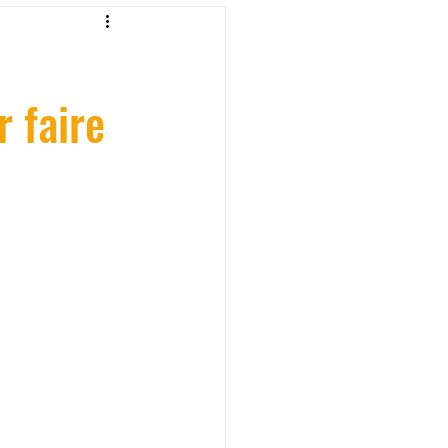
fessionelle
 faire
ormation 3D en ligne.
CREALITY