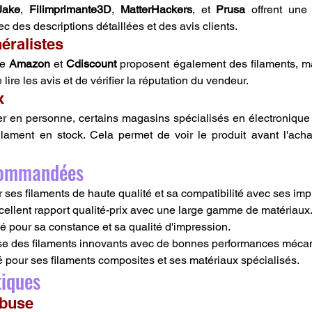
Jake
, 
Filimprimante3D
, 
MatterHackers
, et 
Prusa
 offrent une
ec des descriptions détaillées et des avis clients.
éralistes
e 
Amazon
 et 
Cdiscount
 proposent également des filaments, mai
e lire les avis et de vérifier la réputation du vendeur.
x
er en personne, certains magasins spécialisés en électronique
lament en stock. Cela permet de voir le produit avant l'achat
commandées
 ses filaments de haute qualité et sa compatibilité avec ses im
excellent rapport qualité-prix avec une large gamme de matériaux
ié pour sa constance et sa qualité d'impression.
ose des filaments innovants avec de bonnes performances méca
é pour ses filaments composites et ses matériaux spécialisés.
tiques
 buse