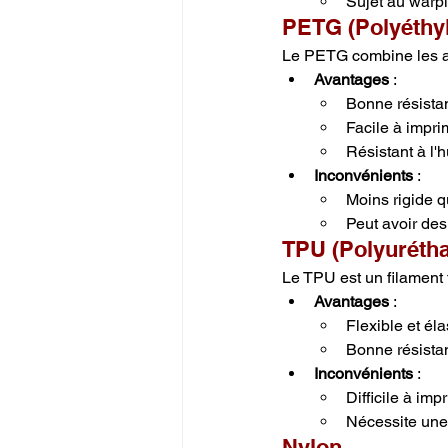
Sujet au warp
PETG (Polyéthyl
Le PETG combine les a
Avantages
 :
Bonne résista
Facile à impri
Résistant à l'
Inconvénients
 :
Moins rigide 
Peut avoir des
TPU (Polyuréth
Le TPU est un filament 
Avantages
 :
Flexible et él
Bonne résistan
Inconvénients
 :
Difficile à imp
Nécessite une
Nylon