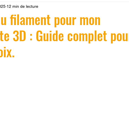
025
12 min de lecture
 LV3D
Formation
filament PLA
imprimante 3d pro
u filament pour mon
e 3D : Guide complet pour
à l'impression 3D CPF
impression 3D à la demande
F
oix.
ire une piece en 3D
Filament PETG
Filament ABS
r 5.
ostraitement
SNAPMAKER
CRÉALITY SPARK X I7
0
fusion 360
Formation CREALITY PRINT