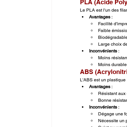
PLA (Acide Poly
Le PLA est l'un des fil
Avantages
 :
Facilité d'imp
Faible émissi
Biodégradabl
Large choix d
Inconvénients
 :
Moins résistan
Moins durable
ABS (Acrylonitr
L'ABS est un plastique 
Avantages
 :
Résistant aux
Bonne résista
Inconvénients
 :
Dégage une for
Nécessite un 