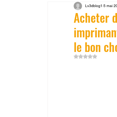
Lv3dblog1
5 mai 2
CONCESSION LV3D
JEU
Acheter d
imprimant
SCANNER 3D
Formation 
le bon ch
SEO
filament 3D
Refa
Noté NaN étoiles su
Entretien imprimante 3D
p
Bambu Lab X2D
fusion 36