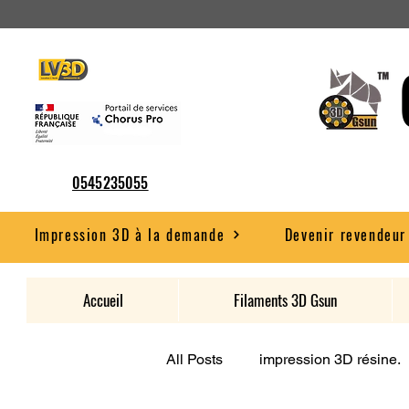
0545235055
Impression 3D à la demande
Devenir revendeur
Accueil
Filaments 3D Gsun
All Posts
impression 3D résine.