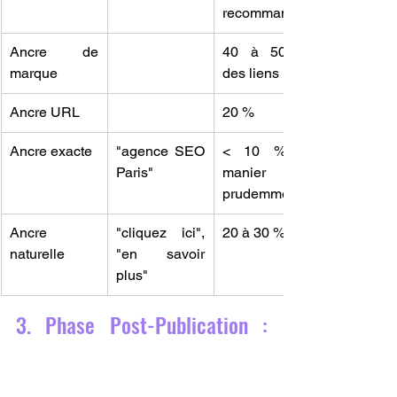
recommandé
Ancre de 
40 à 50 % 
marque
des liens
Ancre URL
20 %
Ancre exacte
"agence SEO 
< 10 %, à 
Paris"
manier 
prudemment
Ancre 
"cliquez ici", 
20 à 30 %
naturelle
"en savoir 
plus"
3. Phase Post-Publication : 
Suivi, Mesure et Évolution
3.1 Que faire après 