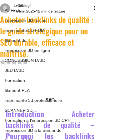
Lv3dblog1
All Posts
16 mai 2025
12 min de lecture
Acheter backlinks de qualité :
impression 3D résine.
le guide stratégique pour un
imprimante 3D FDM
SEO durable, efficace et
filament 3d,
maîtrisé.
impression 3D en ligne
CONCESSION LV3D
Noté NaN étoiles sur 5.
JEU LV3D
Formation
filament PLA
SEO
imprimante 3d professionelle
SCANNER 3D
Introduction 
Acheter 
Formation à l'impression 3D CPF
backlinks de qualité
 – 
impression 3D à la demande
Pourquoi les backlinks 