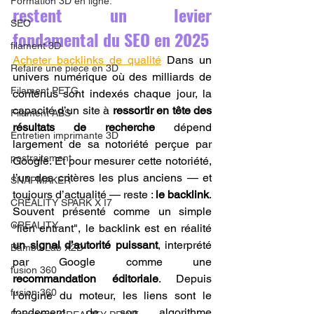
Formation 3D en ligne.
restent un levier 
SEO
fondamental du SEO en 2025
filament 3D
Acheter backlinks de qualité
 Dans un 
Refaire une piece en 3D
univers numérique où des milliards de 
Filament PETG
contenus sont indexés chaque jour, la 
capacité d’un site à 
ressortir en tête des 
Filament ABS
résultats de recherche
 dépend 
Entretien imprimante 3D
largement de sa notoriété perçue par 
postraitement
Google. Et pour mesurer cette notoriété, 
l’un des critères les plus anciens — et 
SNAPMAKER
toujours d’actualité — reste : 
le backlink
.
CRÉALITY SPARK X I7
Souvent présenté comme un simple 
CREALITY
"lien entrant", le backlink est en réalité 
un signal d’autorité puissant
, interprété 
Bambu Lab X2D
par Google comme une 
fusion 360
recommandation éditoriale
. Depuis 
fusion 360
l’origine du moteur, les liens sont le 
fondement de son algorithme 