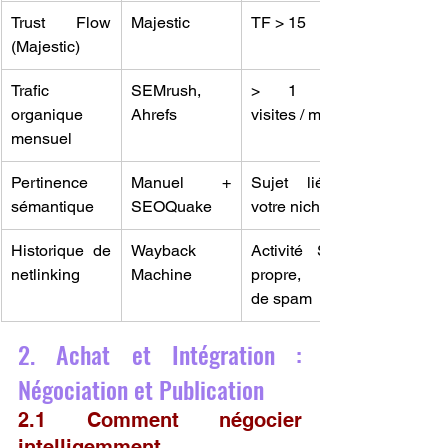
Trust Flow 
Majestic
TF > 15
(Majestic)
Trafic 
SEMrush, 
> 1 000 
organique 
Ahrefs
visites / mois
mensuel
Pertinence 
Manuel + 
Sujet lié à 
sémantique
SEOQuake
votre niche
Historique de 
Wayback 
Activité SEO 
netlinking
Machine
propre, pas 
de spam
2. Achat et Intégration : 
Négociation et Publication
2.1 Comment négocier 
intelligemment