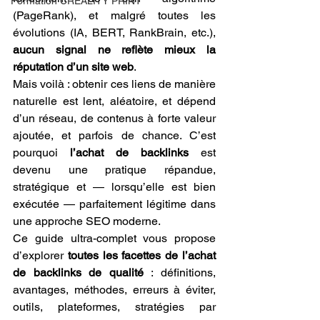
Formation CREALITY PRINT
(PageRank), et malgré toutes les 
évolutions (IA, BERT, RankBrain, etc.), 
aucun signal ne reflète mieux la 
réputation d’un site web
.
Mais voilà : obtenir ces liens de manière 
naturelle est lent, aléatoire, et dépend 
d’un réseau, de contenus à forte valeur 
ajoutée, et parfois de chance. C’est 
pourquoi 
l’achat de backlinks
 est 
devenu une pratique répandue, 
stratégique et — lorsqu’elle est bien 
exécutée — parfaitement légitime dans 
une approche SEO moderne.
Ce guide ultra-complet vous propose 
d’explorer 
toutes les facettes de l’achat 
de backlinks de qualité
 : définitions, 
avantages, méthodes, erreurs à éviter, 
outils, plateformes, stratégies par 