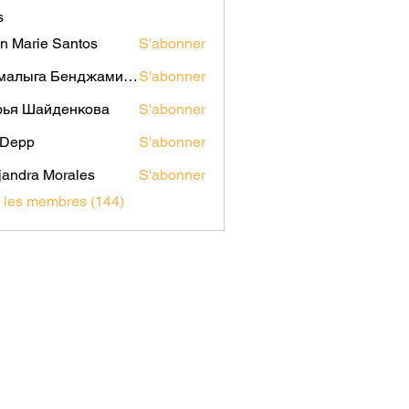
s
n Marie Santos
S'abonner
Мамалыга Бенджаминович
S'abonner
рья Шайденкова
S'abonner
i Depp
S'abonner
jandra Morales
S'abonner
s les membres (144)