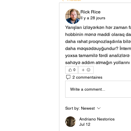
Rick Rice
Il y a 28 jours
Yarışları izləyərkən hər zaman f
hobbinin mənə maddi olaraq da n
daha rahat proqnozlaşdırıla bilə
daha məqsədəuyğundur? İnternet
yoxsa tamamilə fərdi analizlərə
sahəyə addım atmağın yollarını 
0
2 commentaires
Write a comment...
Sort by:
Newest
Andriano Nestorios
Jul 12