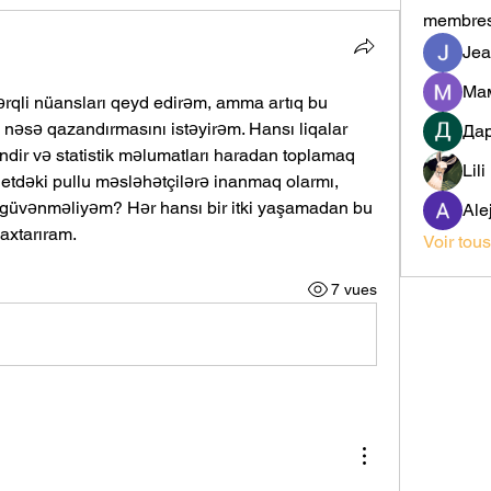
membre
Jea
ərqli nüansları qeyd edirəm, amma artıq bu 
əsə qazandırmasını istəyirəm. Hansı liqalar 
Да
ndir və statistik məlumatları haradan toplamaq 
Lil
dəki pullu məsləhətçilərə inanmaq olarmı, 
 güvənməliyəm? Hər hansı bir itki yaşamadan bu 
Ale
axtarıram.
Voir tou
7 vues